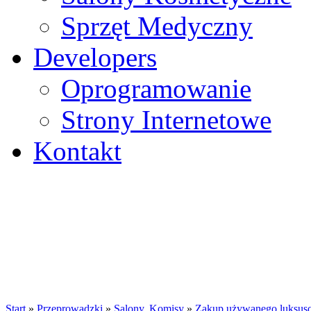
Sprzęt Medyczny
Developers
Oprogramowanie
Strony Internetowe
Kontakt
Start
»
Przeprowadzki
»
Salony, Komisy
»
Zakup używanego luksu