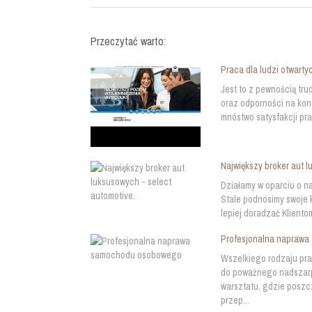
Przeczytać warto:
Praca dla ludzi otwarty
Jest to z pewnością tr
oraz odporności na kons
mnóstwo satysfakcji pr
Największy broker aut l
Działamy w oparciu o 
Stale podnosimy swoje k
lepiej doradzać Kliento
Profesjonalna napraw
Wszelkiego rodzaju pr
do poważnego nadszarp
warsztatu, gdzie poszc
przep...