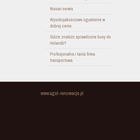
Nissan serwis
Wysokojakościowe ogumienie w
dobrej cenie
Gdzie znaleźć sprawdzone busy do
Holandii?
Profesjonalna i tania firma
transportowa
www.agat-renowacje.pl