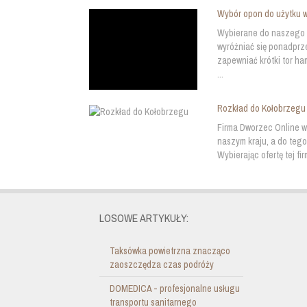
Wybór opon do użytku 
Wybierane do naszego
wyróżniać się ponadprz
zapewniać krótki tor h
...
Rozkład do Kołobrzegu
Firma Dworzec Online w
naszym kraju, a do teg
Wybierając ofertę tej f
LOSOWE ARTYKUŁY:
Taksówka powietrzna znacząco
zaoszczędza czas podróży
DOMEDICA - profesjonalne usługu
transportu sanitarnego