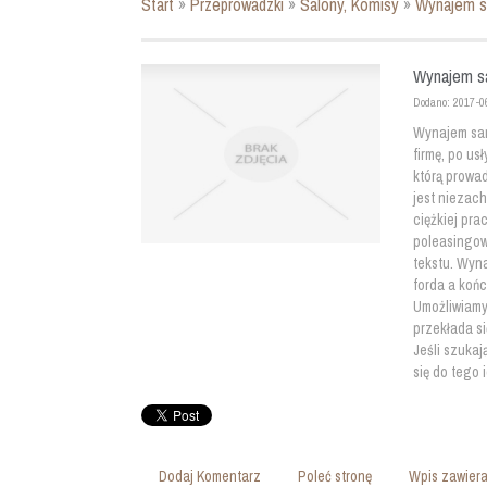
Start
»
Przeprowadzki
»
Salony, Komisy
»
Wynajem s
Wynajem sa
Dodano: 2017-0
Wynajem sam
firmę, po us
którą prowad
jest niezach
ciężkiej pr
poleasingow
tekstu. Wyn
forda a końc
Umożliwiamy 
przekłada s
Jeśli szuka
się do tego 
Dodaj Komentarz
Poleć stronę
Wpis zawiera