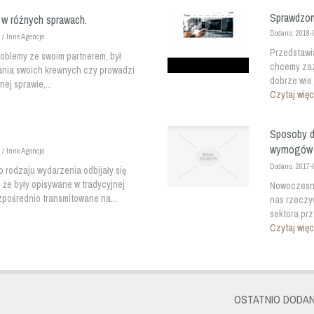
Sprawdzon
w różnych sprawach.
Dodano: 2018-
 / Inne Agencje
Przedstawia
roblemy ze swoim partnerem, był
chcemy zaz
nia swoich krewnych czy prowadzi
dobrze wie 
ej sprawie,...
Czytaj więc
Sposoby d
wymogów 
 / Inne Agencje
Dodano: 2017-
rodzaju wydarzenia odbijały się
że były opisywane w tradycyjnej
Nowoczesne 
zpośrednio transmitowane na...
nas rzeczyw
sektora pr
Czytaj więc
OSTATNIO DODAN