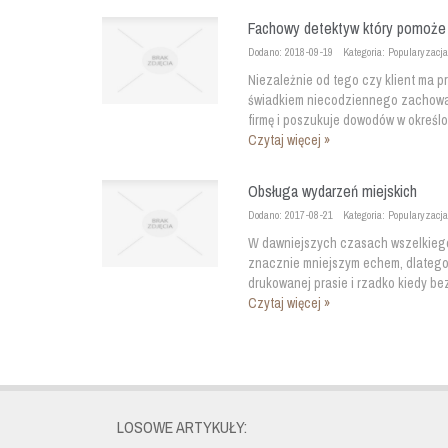
Fachowy detektyw który pomoże 
Dodano: 2018-09-19
Kategoria: Popularyzacja
Niezależnie od tego czy klient ma p
świadkiem niecodziennego zachowa
firmę i poszukuje dowodów w określon
Czytaj więcej »
Obsługa wydarzeń miejskich
Dodano: 2017-08-21
Kategoria: Popularyzacja
W dawniejszych czasach wszelkiego 
znacznie mniejszym echem, dlatego 
drukowanej prasie i rzadko kiedy be
Czytaj więcej »
LOSOWE ARTYKUŁY: