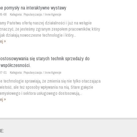
e pomysły na interaktywne wystawy
05-08
Kategoria: Popularyzacja / Inne Agencje
my Państwu ofertę naszej działalności i już na wstępie
naczyć, że jesteśmy zgranym zespołem pracowników, który
jak działają nowoczesne technologie i który...
ej »
ostosowywania się starych technik sprzedaży do
współczesności.
07-31
Kategoria: Popularyzacja / Inne Agencje
technologie sprawiają, że zmienia się nie tylko otaczająca
istość, ale też sposoby wpływania na nią. Stare gałęzie
zemysłowego i sektora usługowego dostosowują...
ej »
E: