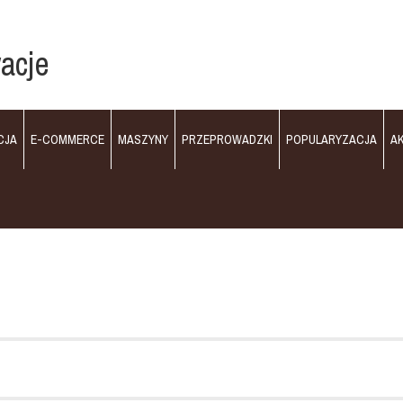
acje
CJA
E-COMMERCE
MASZYNY
PRZEPROWADZKI
POPULARYZACJA
A