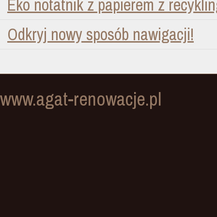
Eko notatnik z papierem z recykli
Odkryj nowy sposób nawigacji!
www.agat-renowacje.pl