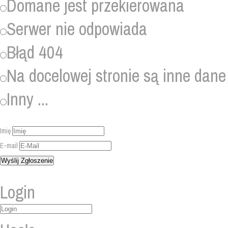
Domane jest przekierowana
Serwer nie odpowiada
Błąd 404
Na docelowej stronie są inne dane
Inny ...
Imię
E-mail
Login