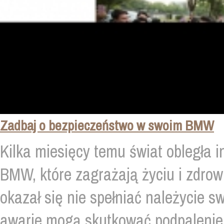
Zadbaj o bezpieczeństwo w swoim BMW
Kilka miesięcy temu świat obległa
BMW, które zagrażają życiu i zdrow
okazał się nie spełniać należycie s
awarie mogą skutkować podpalenie