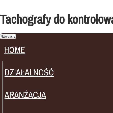
Tachografy do kontrolo
Nawigacja
HOME
DZIAŁALNOŚĆ
ARANŻACJA