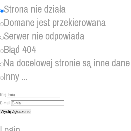
Strona nie działa
Domane jest przekierowana
Serwer nie odpowiada
Błąd 404
Na docelowej stronie są inne dane
Inny ...
Imię
E-mail
Login