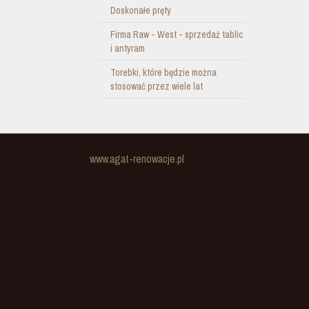
Doskonałe pręty
Firma Raw - West - sprzedaż tablic
i antyram
Torebki, które będzie można
stosować przez wiele lat
www.agat-renowacje.pl