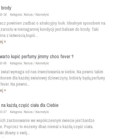
 brody
10-16
Kategoria: Natura / Kosmetyki
acz powinien zadbać o atrakcyjny look. Idealnym sposobem na
zarostu w nienagannej kondycji jest balsam do brody. Taki
na z łatwością kupić...
ej »
warto kupić perfumy jimmy choo fever ?
10-05
Kategoria: Natura / Kosmetyki
 świat wymaga od nas inwestowania w siebie. Na pewno takim
yborem dla każdej światowej dziewczyny, kobiety będą perfumy
fever. Na pewno...
ej »
na każdą część ciała dla Ciebie
03-27
Kategoria: Natura / Kosmetyki
i ich zastosowanie we współczesnym świecie jest bardzo
. Poprzez to możemy dbać niemal o każdą część ciała.
ki dbamy o swój...