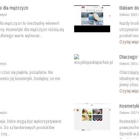
ne dla mężczyzn
Balsam do
metyki
Dodano: 2023-
dla mężczyzn to niezbędny element
Każdy brod
y. Kosmetyki dla mężczyzn różnią się
utrzymanie 
dlatego warto wybierać...
produkt moż
Czytaj więc
?
Dlaczego 
etyki
Dodano: 2021-
i czuć się piękna, pożądana. Na
Otaczający
omóc jej kosmetyki. Dodajmy, że nie
idealnym w
jimmy choo 
Czytaj więc
Kosmetyki 
metyki
Dodano: 2017-
leje, które mogą być wykorzystywane
Kosmetyki 
hni. Do sztandarowych produktów
powszechne
czy...
Sposób w ja