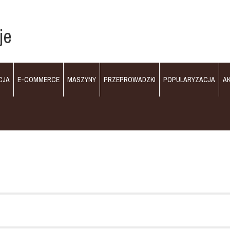
je
CJA
E-COMMERCE
MASZYNY
PRZEPROWADZKI
POPULARYZACJA
A