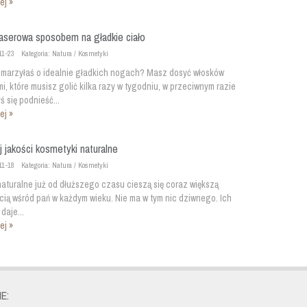
ej »
laserowa sposobem na gładkie ciało
11-23
Kategoria: Natura / Kosmetyki
marzyłaś o idealnie gładkich nogach? Masz dosyć włosków
, które musisz golić kilka razy w tygodniu, w przeciwnym razie
ś się podnieść...
ej »
 jakości kosmetyki naturalne
11-18
Kategoria: Natura / Kosmetyki
aturalne już od dłuższego czasu cieszą się coraz większą
cią wśród pań w każdym wieku. Nie ma w tym nic dziwnego. Ich
daje...
ej »
E: