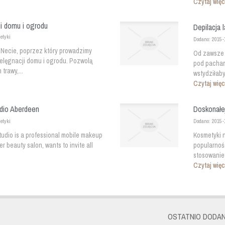
Czytaj więc
i domu i ogrodu
Depilacja 
etyki
Dodano: 2015-
Necie, poprzez który prowadzimy
Od zawsze 
elęgnacji domu i ogrodu. Pozwolą
pod pachami
trawy,...
wstydziłaby
Czytaj więc
dio Aberdeen
Doskonałej
etyki
Dodano: 2015-
udio is a professional mobile makeup
Kosmetyki n
r beauty salon, wants to invite all
popularnoś
stosowanie 
Czytaj więc
OSTATNIO DODAN