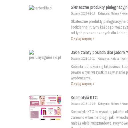
Skuteczne produkty pielęgnacyj
Dodano: 2025-01-15
Kategoria: Natura / Kos
Skuteczne produkty pielęgnacyjne 
codziennej rutyny każdego mężczyzn
od tych przeznaczonych dla kobiet, 
Czytaj więcej »
Jakie zalety posiada dior jadore 
Dodano: 2021-10-11
Kategoria: Natura / Kosm
Kobieta lubi czuć się luksusowo. Lub
pewno w tym wszystkim są w stanie p
wyobrażamy...
Czytaj więcej »
Kosmetyki KTC
Dodano: 2018-10-26
Kategoria: Natura / Kos
Kosmetyki KTC to wysokiej jakości o
zarówno w kosmetologii jak i w kuc
należą oleje musztardowe, rycynowe 