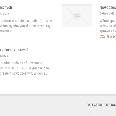
icznych
Nowoczesn
arzędzia
Dodano: 2015-
arówno w szkole, na studiach, jak i w
Wśród sprz
zbędne są odczynniki chemiczne. Są to
wskazać mi
ierdzić,...
sprawują si
Czytaj więc
i palniki tytanowe?
arzędzia
h producentów są oferowane za
ALINIKI DEKARSKIE. Wyróżnia je to,
sprzętem nowoczesnym. W cenie...
OSTATNIO DODAN