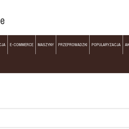
je
CJA
E-COMMERCE
MASZYNY
PRZEPROWADZKI
POPULARYZACJA
A