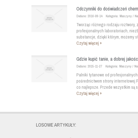
Odczynniki do doświadczeń chem
Dodano: 2016-09-14
Kategoria: Maszyny / N
Tworząc różnego rodzaju roztwory, z
profesjonalnych laboratoriach, nie
substancje, dzięki którym, możemy stw
Czytaj więcej »
Gdzie kupić tanie, a dobrej jakośc
Dodano: 2015-11-27
Kategoria: Maszyny / N
Palniki tytanowe od profesjonalnyc
pośrednictwem strony internetowej P
co najlepsze. Przede wszystkim są 
Czytaj więcej »
LOSOWE ARTYKUŁY: