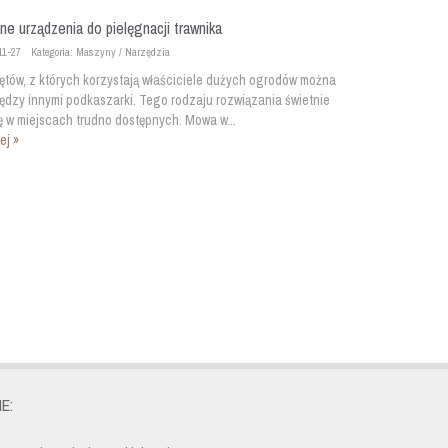
e urządzenia do pielęgnacji trawnika
11-27
Kategoria: Maszyny / Narzędzia
ętów, z których korzystają właściciele dużych ogrodów można
ędzy innymi podkaszarki. Tego rodzaju rozwiązania świetnie
ę w miejscach trudno dostępnych. Mowa w...
ej »
E: