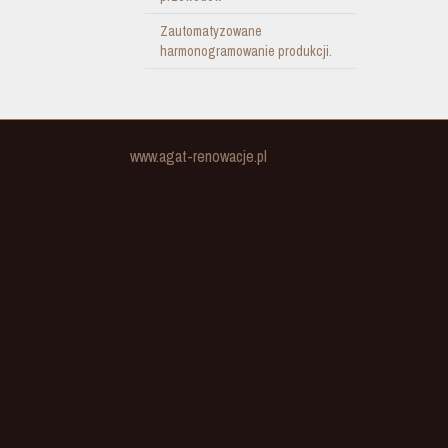
Zautomatyzowane
harmonogramowanie produkcji.
www.agat-renowacje.pl