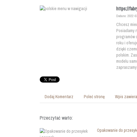
https://fabr
Dodano: 2022-0
Chcesz mieć
Posiadamy na
programów d
roku i oferu
dzięki czem
polskim. Zas
modelu samo
zapraszamy d
Dodaj Komentarz
Poleć stronę
Wpis zawiera
Przeczytać warto:
Opakowanie do przesył