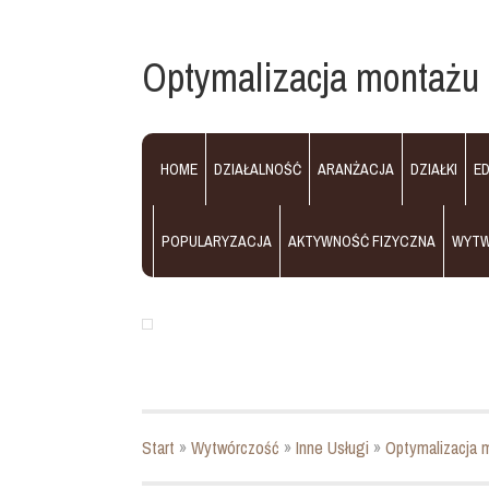
Optymalizacja montaż
HOME
DZIAŁALNOŚĆ
ARANŻACJA
DZIAŁKI
E
POPULARYZACJA
AKTYWNOŚĆ FIZYCZNA
WYT
Start
»
Wytwórczość
»
Inne Usługi
»
Optymalizacja