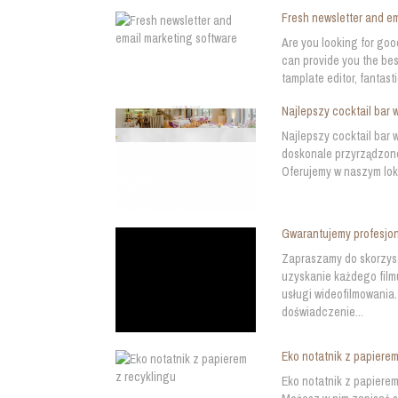
Fresh newsletter and em
Are you looking for goo
can provide you the best
tamplate editor, fantas
Najlepszy cocktail bar
Najlepszy cocktail bar 
doskonale przyrządzone
Oferujemy w naszym loka
Gwarantujemy profesjon
Zapraszamy do skorzys
uzyskanie każdego film
usługi wideofilmowania.
doświadczenie...
Eko notatnik z papierem
Eko notatnik z papierem