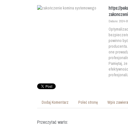
https://pe
zakonczeni
Dodano: 2024-0
Optymalizac
bezpieczeńs
powinno być
producenta.
one prowadz
profesjonal
Pamiętaj, ż
efektywności
profesjonali
Dodaj Komentarz
Poleć stronę
Wpis zawiera
Przeczytać warto: