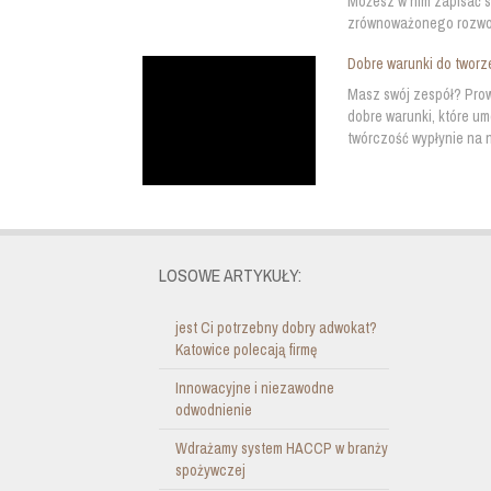
Możesz w nim zapisać sw
zrównoważonego rozwoju.
Dobre warunki do tworz
Masz swój zespół? Prow
dobre warunki, które um
twórczość wypłynie na 
LOSOWE ARTYKUŁY:
jest Ci potrzebny dobry adwokat?
Katowice polecają firmę
Innowacyjne i niezawodne
odwodnienie
Wdrażamy system HACCP w branży
spożywczej