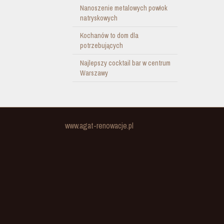
Nanoszenie metalowych powłok
natryskowych
Kochanów to dom dla
potrzebujących
Najlepszy cocktail bar w centrum
Warszawy
www.agat-renowacje.pl