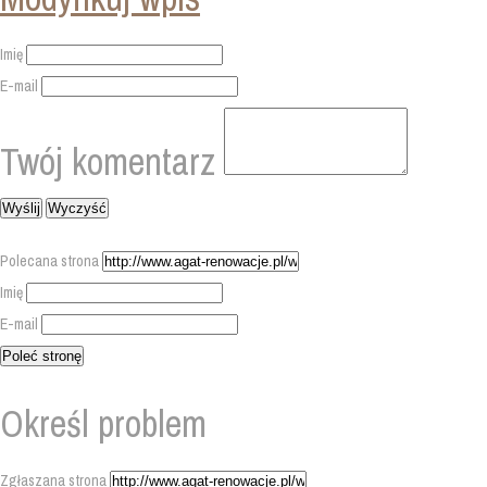
Imię
E-mail
Twój komentarz
Polecana strona
Imię
E-mail
Określ problem
Zgłaszana strona