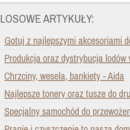
LOSOWE ARTYKUŁY:
Gotuj z najlepszymi akcesoriami d
Produkcja oraz dystrybucja lodów 
Chrzciny, wesela, bankiety - Aida
Najlepsze tonery oraz tusze do dr
Specjalny samochód do przewożen
Pranie i czyszczenie to nasza dom