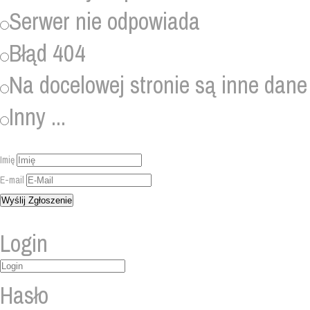
Serwer nie odpowiada
Błąd 404
Na docelowej stronie są inne dane
Inny ...
Imię
E-mail
Login
Hasło