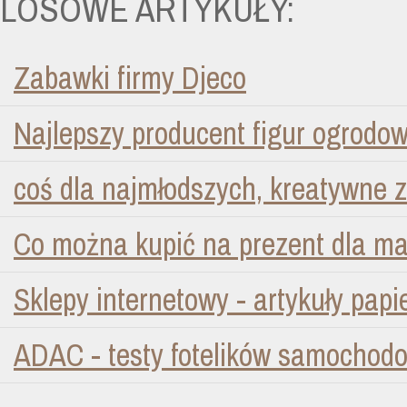
LOSOWE ARTYKUŁY:
Zabawki firmy Djeco
Najlepszy producent figur ogrodo
coś dla najmłodszych, kreatywne 
Co można kupić na prezent dla ma
Sklepy internetowy - artykuły papi
ADAC - testy fotelików samochod