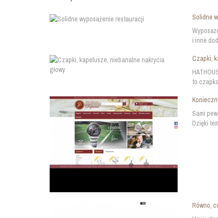
Solidne w
Wyposażen
i inne do
Czapki, k
HATHOUSE 
to czapka
Konieczn
Sami pewn
Dzięki te
Równo, co