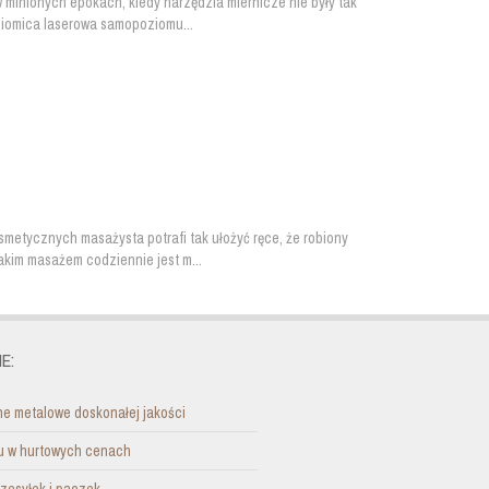
minionych epokach, kiedy narzędzia miernicze nie były tak
oziomica laserowa samopoziomu...
metycznych masażysta potrafi tak ułożyć ręce, że robiony
akim masażem codziennie jest m...
E:
e metalowe doskonałej jakości
nu w hurtowych cenach