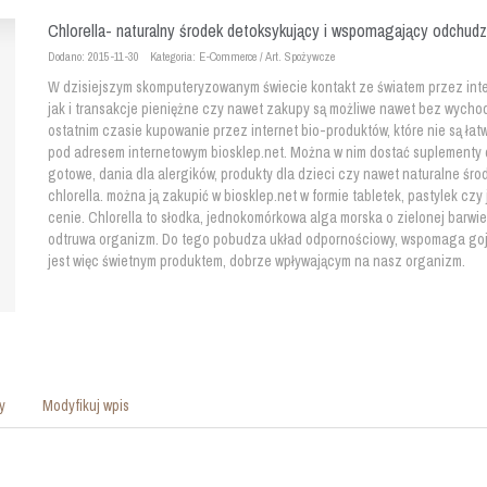
Chlorella- naturalny środek detoksykujący i wspomagający odchudz
Dodano: 2015-11-30
Kategoria: E-Commerce / Art. Spożywcze
W dzisiejszym skomputeryzowanym świecie kontakt ze światem przez inter
jak i transakcje pieniężne czy nawet zakupy są możliwe nawet bez wycho
ostatnim czasie kupowanie przez internet bio-produktów, które nie są łat
pod adresem internetowym biosklep.net. Można w nim dostać suplementy di
gotowe, dania dla alergików, produkty dla dzieci czy nawet naturalne śr
chlorella. można ją zakupić w biosklep.net w formie tabletek, pastylek cz
cenie. Chlorella to słodka, jednokomórkowa alga morska o zielonej barwi
odtruwa organizm. Do tego pobudza układ odpornościowy, wspomaga gojen
jest więc świetnym produktem, dobrze wpływającym na nasz organizm.
y
Modyfikuj wpis