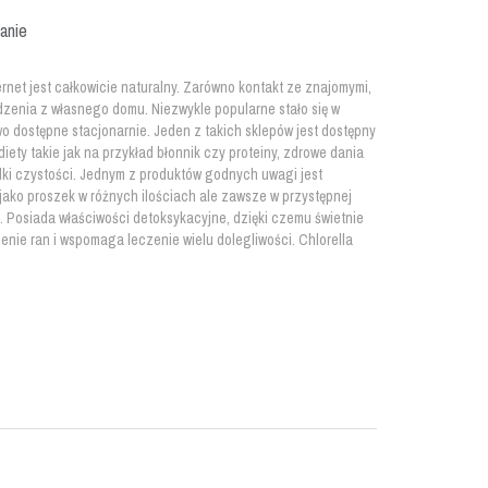
anie
net jest całkowicie naturalny. Zarówno kontakt ze znajomymi,
dzenia z własnego domu. Niezwykle popularne stało się w
wo dostępne stacjonarnie. Jeden z takich sklepów jest dostępny
ety takie jak na przykład błonnik czy proteiny, zdrowe dania
odki czystości. Jednym z produktów godnych uwagi jest
y jako proszek w różnych ilościach ale zawsze w przystępnej
e. Posiada właściwości detoksykacyjne, dzięki czemu świetnie
ie ran i wspomaga leczenie wielu dolegliwości. Chlorella