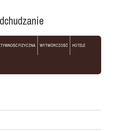
odchudzanie
KTYWNOŚĆ FIZYCZNA
WYTWÓRCZOŚĆ
HOTELE