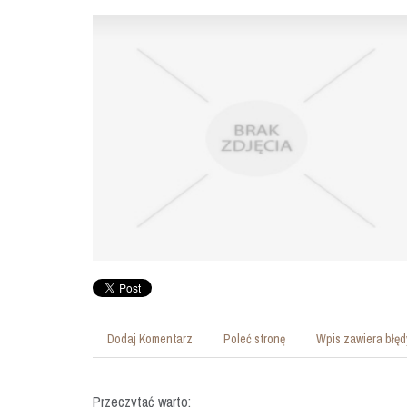
Dodaj Komentarz
Poleć stronę
Wpis zawiera błęd
Przeczytać warto: