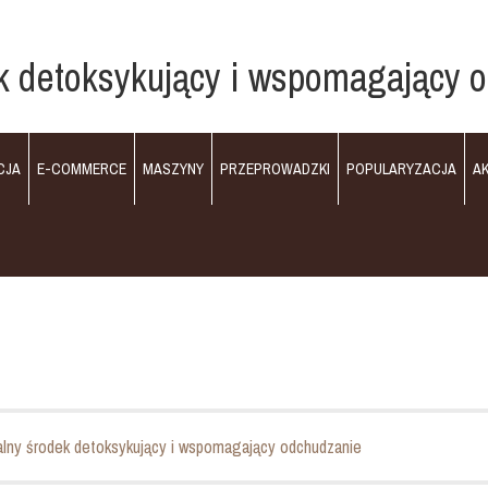
dek detoksykujący i wspomagający 
CJA
E-COMMERCE
MASZYNY
PRZEPROWADZKI
POPULARYZACJA
A
ralny środek detoksykujący i wspomagający odchudzanie