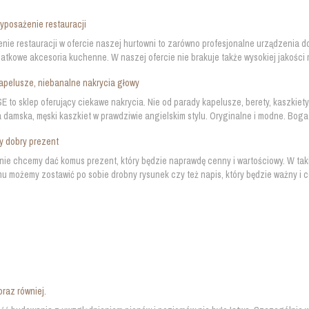
yposażenie restauracji
ie restauracji w ofercie naszej hurtowni to zarówno profesjonalne urządzenia d
datkowe akcesoria kuchenne. W naszej ofercie nie brakuje także wysokiej jakości m
apelusze, niebanalne nakrycia głowy
to sklep oferujący ciekawe nakrycia. Nie od parady kapelusze, berety, kaszkiety
 damska, męski kaszkiet w prawdziwie angielskim stylu. Oryginalne i modne. Bogat
y dobry prezent
ie chcemy dać komus prezent, który będzie naprawdę cenny i wartościowy. W takiej 
mu możemy zostawić po sobie drobny rysunek czy też napis, który będzie ważny i ce
raz równiej.