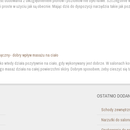
ść budowania z uwzględnieniem pionów i poziomów nie było łatwe. Szczególnie w 
i proste w użyciu jak są obecnie. Mając dziś do dyspozycji narzędzia takie jak p
ęczny- dobry wpływ masażu na ciało
ko wtedy działa pozytywnie na ciało, gdy wykonywany jest dobrze. W salonach kos
go masaż działa na całej powierzchni skóry. Dobrym sposobem, żeby cieszyć się t
OSTATNIO DODAN
Schody zewnętrzn
Narzutki do salo