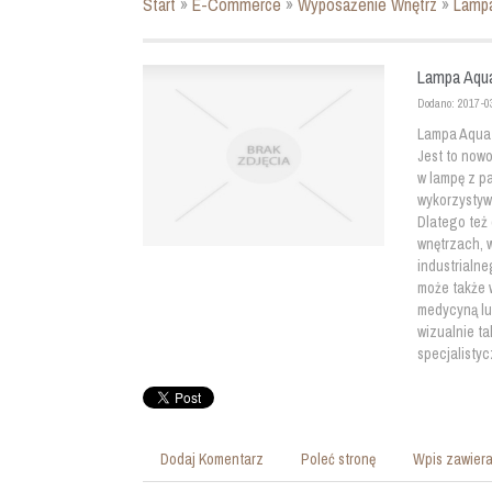
Start
»
E-Commerce
»
Wyposażenie Wnętrz
»
Lampa
Lampa Aqua
Dodano: 2017-0
Lampa Aquafo
Jest to now
w lampę z p
wykorzystyw
Dlatego też
wnętrzach, 
industrialne
może także w
medycyną lu
wizualnie ta
specjalisty
Dodaj Komentarz
Poleć stronę
Wpis zawiera