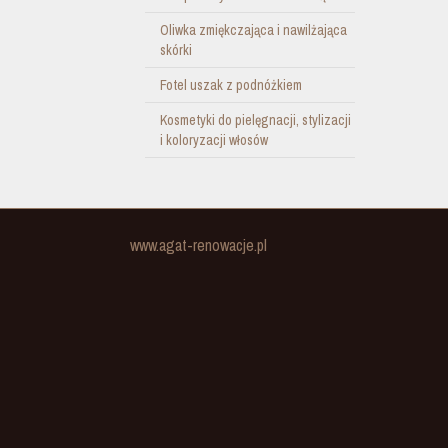
Oliwka zmiękczająca i nawilżająca
skórki
Fotel uszak z podnóżkiem
Kosmetyki do pielęgnacji, stylizacji
i koloryzacji włosów
www.agat-renowacje.pl