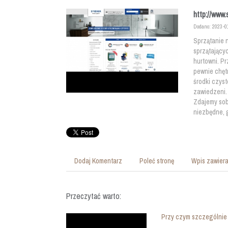
http://www.
Dodano: 2023-0
Sprzątanie n
sprzątający
hurtowni. Pr
pewnie chęt
środki czyst
zawiedzeni. 
Zdajemy sobi
niezbędne, 
Dodaj Komentarz
Poleć stronę
Wpis zawiera
Przeczytać warto:
Przy czym szczególnie 