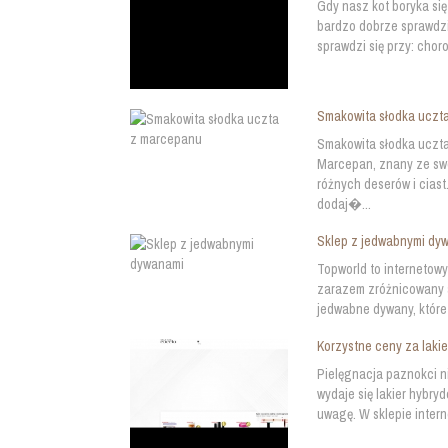
Gdy nasz kot boryka si
bardzo dobrze sprawdzi
sprawdzi się przy: chor
Smakowita słodka uczt
Smakowita słodka uczta
Marcepan, znany ze swo
różnych deserów i ciast
dodaj�...
Sklep z jedwabnymi dy
Topworld to internetowy
zarazem zróżnicowany as
jedwabne dywany, które
Korzystne ceny za laki
Pielęgnacja paznokci n
wydaje się lakier hybry
uwagę. W sklepie intern