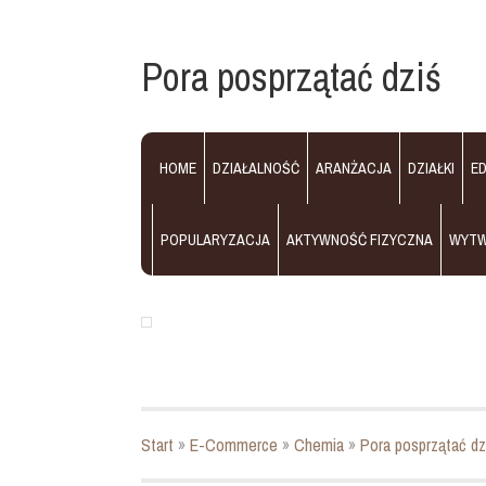
Pora posprzątać dziś
HOME
DZIAŁALNOŚĆ
ARANŻACJA
DZIAŁKI
E
POPULARYZACJA
AKTYWNOŚĆ FIZYCZNA
WYT
Start
»
E-Commerce
»
Chemia
»
Pora posprzątać dz