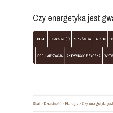
Czy energetyka jest gw
HOME
DZIAŁALNOŚĆ
ARANŻACJA
DZIAŁKI
E
POPULARYZACJA
AKTYWNOŚĆ FIZYCZNA
WYT
Start
»
Działalność
»
Ekologia
»
Czy energetyka jest