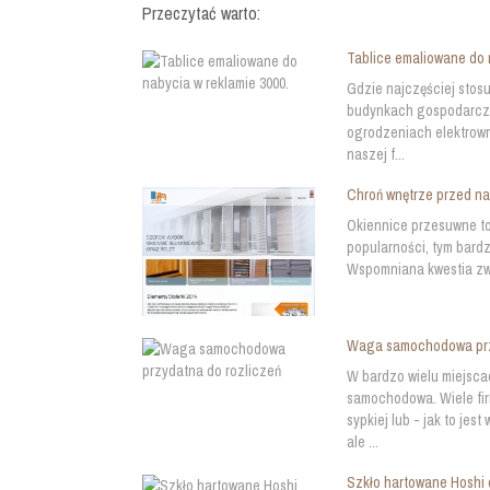
Przeczytać warto:
Tablice emaliowane do 
Gdzie najczęściej stosu
budynkach gospodarczy
ogrodzeniach elektrown
naszej f...
Chroń wnętrze przed n
Okiennice przesuwne to
popularności, tym bard
Wspomniana kwestia zwią
Waga samochodowa prz
W bardzo wielu miejsc
samochodowa. Wiele fir
sypkiej lub - jak to je
ale ...
Szkło hartowane Hoshi 