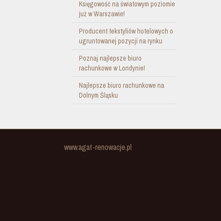
Księgowość na światowym poziomie
już w Warszawie!
Producent tekstyliów hotelowych o
ugruntowanej pozycji na rynku
Poznaj najlepsze biuro
rachunkowe w Londynie!
Najlepsze biuro rachunkowe na
Dolnym Śląsku
www.agat-renowacje.pl