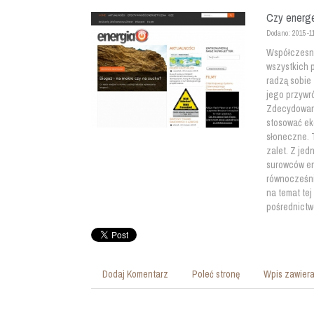
Czy energe
Dodano: 2015-1
Współczesne
wszystkich 
radzą sobie
jego przywró
Zdecydowani
stosować eko
słoneczne. 
zalet. Z jed
surowców ene
równocześni
na temat te
pośrednictw
Dodaj Komentarz
Poleć stronę
Wpis zawiera