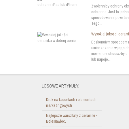
Zwolennicy ochrony ekr
ochronne. Jest to jedn
spowodowanie powstania
Tego...
Wysokiej jakości ceram
Doskonałym sposobem n
umieszczenie w jego o
momencie chociażby o t
lub napojó...
LOSOWE ARTYKUŁY:
Druk na kopertach i elementach
marketingowych
Najlepsze warsztaty z ceramiki -
Bolesławiec.