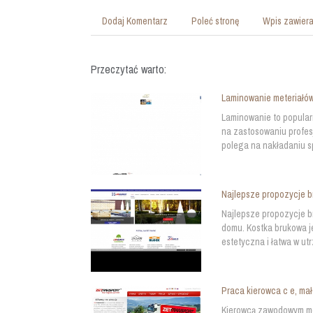
Dodaj Komentarz
Poleć stronę
Wpis zawiera
Przeczytać warto:
Laminowanie meteriałów
Laminowanie to popular
na zastosowaniu profes
polega na nakładaniu spe
Najlepsze propozycje b
Najlepsze propozycje b
domu. Kostka brukowa je
estetyczna i łatwa w ut
Praca kierowca c e, mał
Kierowcą zawodowym moż