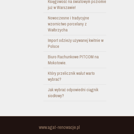
Księgowość na światowym poziomie
już w Warszawie!
Nowoczesne i tradycyjne
wzornictwo porcelany z
Wałbrzycha
Import odzieży używanej kwitnie w
Polsce
Biuro Rachunkowe PITCOM na
Mokotowie.
Który przelicznik walut warto
wybrać?
Jak wybrać odpowiedni ciągnik
siodłowy?
www.agat-renowacje.pl