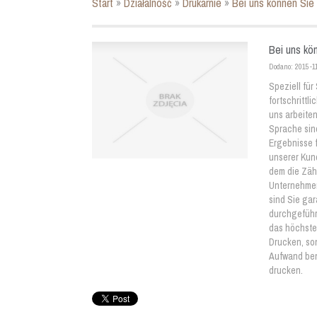
Start
»
Działalność
»
Drukarnie
»
Bei uns können Sie 
Bei uns kön
Dodano: 2015-1
Speziell für
fortschrittl
uns arbeiten
Sprache sind
Ergebnisse f
unserer Kund
dem die Zäh
Unternehmen
sind Sie ga
durchgeführt
das höchste
Drucken, so
Aufwand benö
drucken.