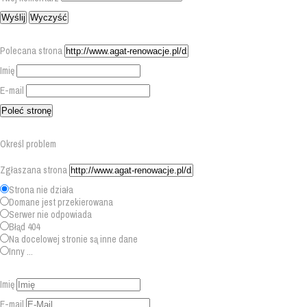
Polecana strona
Imię
E-mail
Określ problem
Zgłaszana strona
Strona nie działa
Domane jest przekierowana
Serwer nie odpowiada
Błąd 404
Na docelowej stronie są inne dane
Inny ...
Imię
E-mail