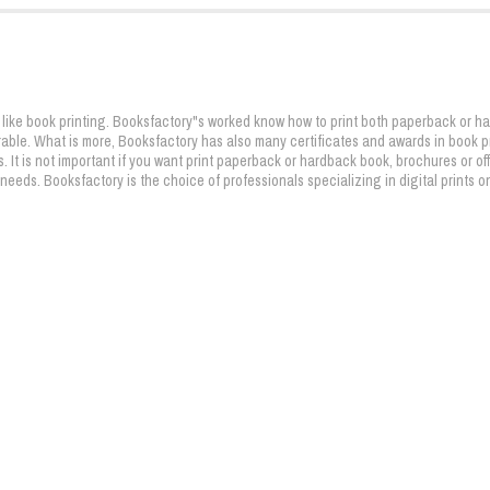
e like book printing. Booksfactory"s worked know how to print both paperback or h
urable. What is more, Booksfactory has also many certificates and awards in book
. It is not important if you want print paperback or hardback book, brochures or of
needs. Booksfactory is the choice of professionals specializing in digital prints 