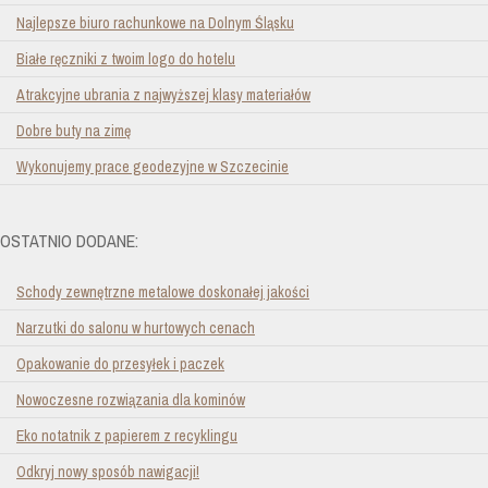
Najlepsze biuro rachunkowe na Dolnym Śląsku
Białe ręczniki z twoim logo do hotelu
Atrakcyjne ubrania z najwyższej klasy materiałów
Dobre buty na zimę
Wykonujemy prace geodezyjne w Szczecinie
OSTATNIO DODANE:
Schody zewnętrzne metalowe doskonałej jakości
Narzutki do salonu w hurtowych cenach
Opakowanie do przesyłek i paczek
Nowoczesne rozwiązania dla kominów
Eko notatnik z papierem z recyklingu
Odkryj nowy sposób nawigacji!