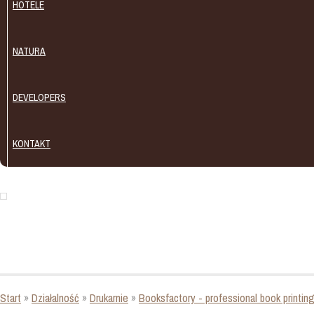
HOTELE
NATURA
DEVELOPERS
KONTAKT
Start
»
Działalność
»
Drukarnie
»
Booksfactory - professional book printin