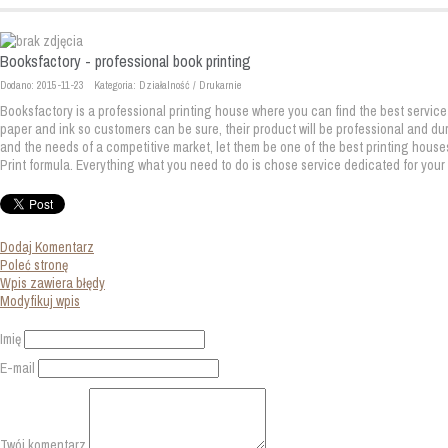
Booksfactory - professional book printing
Dodano: 2015-11-23
Kategoria: Działalność / Drukarnie
Booksfactory is a professional printing house where you can find the best servic
paper and ink so customers can be sure, their product will be professional and d
and the needs of a competitive market, let them be one of the best printing houses
Print formula. Everything what you need to do is chose service dedicated for your 
Dodaj Komentarz
Poleć stronę
Wpis zawiera błędy
Modyfikuj wpis
Imię
E-mail
Twój komentarz