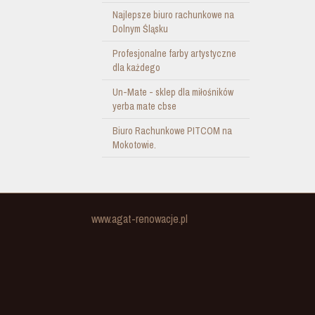
Najlepsze biuro rachunkowe na
Dolnym Śląsku
Profesjonalne farby artystyczne
dla każdego
Un-Mate - sklep dla miłośników
yerba mate cbse
Biuro Rachunkowe PITCOM na
Mokotowie.
www.agat-renowacje.pl