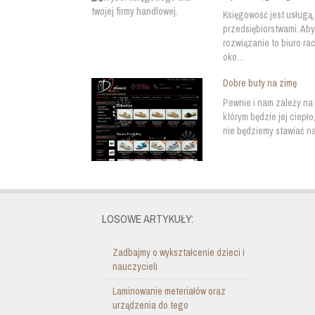
Księgowość jest usługą
przedsiębiorstwami. Ab
rozwiązanie to biuro ra
oko...
Dobre buty na zimę
Pewnie i nam zależy na
którym będzie jej ciepło
nie będziemy stawiać na
LOSOWE ARTYKUŁY:
Zadbajmy o wykształcenie dzieci i
nauczycieli
Laminowanie meteriałów oraz
urządzenia do tego