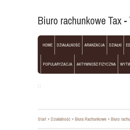
Biuro rachunkowe Tax -
HOME
DZIAŁALNOŚĆ
ARANŻACJA
DZIAŁKI
E
POPULARYZACJA
AKTYWNOŚĆ FIZYCZNA
WYT
Start
»
Działalność
»
Biura Rachunkowe
»
Biuro rach