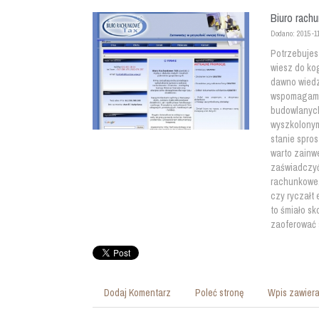
Biuro rach
Dodano: 2015-1
Potrzebujes
wiesz do ko
dawno wiedzą
wspomagamy 
budowlanych.
wyszkolonym
stanie spro
warto zainw
zaświadczyć,
rachunkowe,
czy ryczałt 
to śmiało sk
zaoferować 
Dodaj Komentarz
Poleć stronę
Wpis zawiera