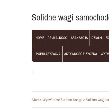
Solidne wagi samocho
HOME
DZIAŁALNOŚĆ
ARANŻACJA
DZIAŁKI
E
POPULARYZACJA
AKTYWNOŚĆ FIZYCZNA
WYT
Start
»
Wytwórczość
»
Inne Usługi
»
Solidne wagi 