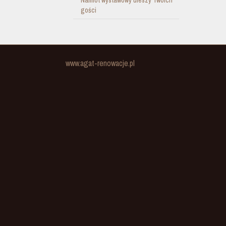
Namiot wystawowy uieszy Twoich
gości
www.agat-renowacje.pl