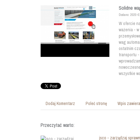
Solidne w
Dodano: 2020-0
W ofercie n
ważenia - w
przemysłowe
wag automa
ostatnim cz
transportu 
wprowadzamy
nowoczesne 
wszystkie wa
Dodaj Komentarz
Poleć stronę
Wpis zawiera
Przeczytać warto:
jsco - zarządzaj spraw