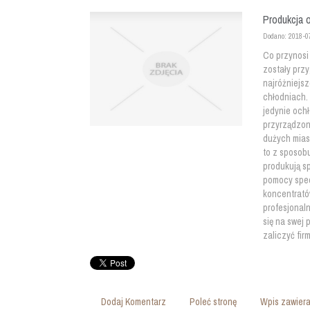
Produkcja o
Dodano: 2018-0
Co przynosi 
zostały prz
najróżniejsz
chłodniach.
jedynie och
przyrządzon
dużych mias
to z sposobu
produkują s
pomocy spec
koncentrató
profesjonaln
się na swej
zaliczyć fir
Dodaj Komentarz
Poleć stronę
Wpis zawiera