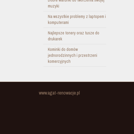
Dobre warunki do tworzenia swojej
muzyki
Na wszystkie problemy z laptopem i
komputerami
Najlepsze tonery oraz tusze do
drukarek
Kominki do domów
jednorodzinnych i przestrzeni
komercyjnych
www.agat-renowacje.pl