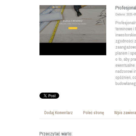
Profesjona
Dodano: 2025-0
Profesjonal
terminowe i
inwestorski
zgodności z
zaangażowan
planem i sp
o to, aby p
ewentualne 
nadzorowi i
opóźnień, co
budowlaneg
Dodaj Komentarz
Poleć stronę
Wpis zawiera
Przeczytać warto: