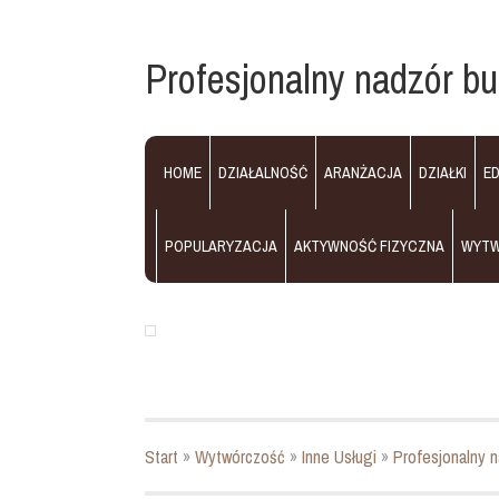
Profesjonalny nadzór bu
HOME
DZIAŁALNOŚĆ
ARANŻACJA
DZIAŁKI
E
POPULARYZACJA
AKTYWNOŚĆ FIZYCZNA
WYT
Start
»
Wytwórczość
»
Inne Usługi
»
Profesjonalny n