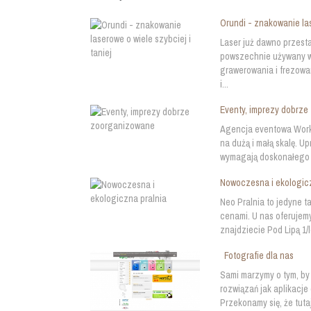
Orundi - znakowanie las
Laser już dawno przesta
powszechnie używany w 
grawerowania i frezowa
i...
Eventy, imprezy dobrz
Agencja eventowa Work 
na dużą i małą skalę. 
wymagają doskonałego p
Nowoczesna i ekologic
Neo Pralnia to jedyne t
cenami. U nas oferujem
znajdziecie Pod Lipą 1/
Fotografie dla nas
Sami marzymy o tym, by 
rozwiązań jak aplikacje
Przekonamy się, że tutaj