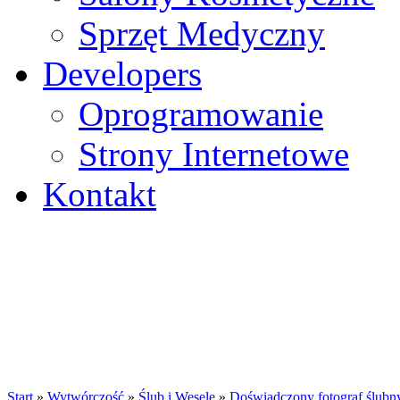
Sprzęt Medyczny
Developers
Oprogramowanie
Strony Internetowe
Kontakt
Start
»
Wytwórczość
»
Ślub i Wesele
»
Doświadczony fotograf ślubn