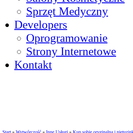
Sprzęt Medyczny
Developers
Oprogramowanie
Strony Internetowe
Kontakt
Start
»
Wytwórczość
»
Inne Usługi
»
Kup sobie oryginalną i nietuzi