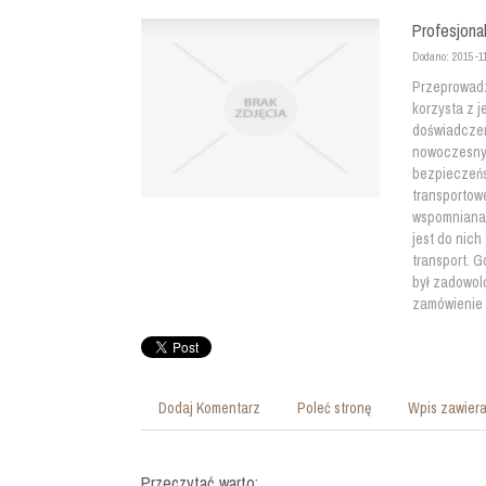
Profesjonal
Dodano: 2015-1
Przeprowadz
korzysta z j
doświadczen
nowoczesnym
bezpieczeńs
transportowe
wspomniana 
jest do nic
transport. G
był zadowol
zamówienie
Dodaj Komentarz
Poleć stronę
Wpis zawiera
Przeczytać warto: