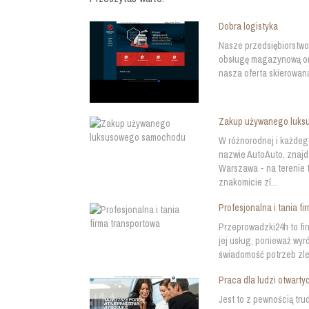
Dobra logistyka
Nasze przedsiębiorstwo 
obsługę magazynową ora
nasza oferta skierowana
Zakup używanego luk
W różnorodnej i każde
nazwie AutoAuto, znajd
Warszawa - na terenie
znakomicie zl...
Profesjonalna i tania f
Przeprowadzki24h to fi
jej usług, ponieważ wyr
świadomość potrzeb zle
Praca dla ludzi otwarty
Jest to z pewnością tr