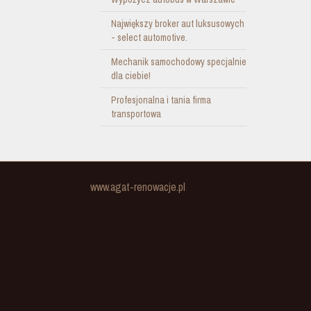
Największy broker aut luksusowych
- select automotive.
Mechanik samochodowy specjalnie
dla ciebie!
Profesjonalna i tania firma
transportowa
www.agat-renowacje.pl