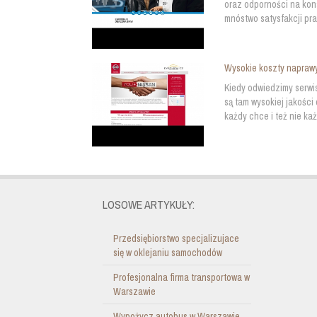
oraz odporności na kons
mnóstwo satysfakcji pr
Wysokie koszty naprawy
Kiedy odwiedzimy serwi
są tam wysokiej jakośc
każdy chce i też nie ka
LOSOWE ARTYKUŁY:
Przedsiębiorstwo specjalizujace
się w oklejaniu samochodów
Profesjonalna firma transportowa w
Warszawie
Wypożycz autobus w Warszawie