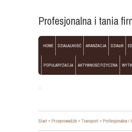
Profesjonalna i tania fi
HOME
DZIAŁALNOŚĆ
ARANŻACJA
DZIAŁKI
E
POPULARYZACJA
AKTYWNOŚĆ FIZYCZNA
WYT
Start
»
Przeprowadzki
»
Transport
»
Profesjonalna i 