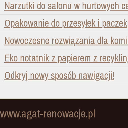
Narzutki do salonu w hurtowych 
Opakowanie do przesyłek i paczek
Nowoczesne rozwiązania dla kom
Eko notatnik z papierem z recykli
Odkryj nowy sposób nawigacji!
www.agat-renowacje.pl