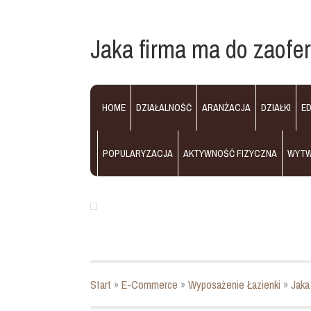
Jaka firma ma do zaofe
HOME
DZIAŁALNOŚĆ
ARANŻACJA
DZIAŁKI
E
POPULARYZACJA
AKTYWNOŚĆ FIZYCZNA
WYT
Start
»
E-Commerce
»
Wyposażenie Łazienki
»
Jaka