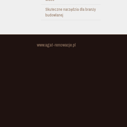
Skuteczne narzędzia dla branży
budowlanej
www.agat-renowacje.pl