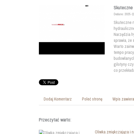
Skuteczne 
Dodano: 2025-1
Skuteczne n
hydrauliczne
Narzędzia hy
sprawia, że
Warto zainw
tempo pracy
budowlanych
gilotyny czy
co przekłada
Dodaj Komentarz
Poleć stronę
Wpis zawiera
Przeczytać warto:
Oliwka zmiękczająca i n