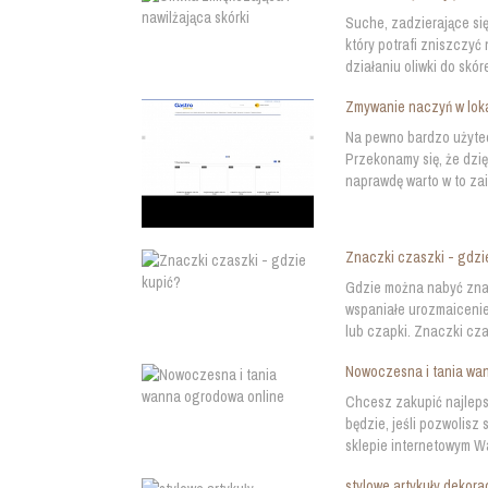
Suche, zadzierające się
który potrafi zniszczyć
działaniu oliwki do skóre
Zmywanie naczyń w lok
Na pewno bardzo użytec
Przekonamy się, że dzię
naprawdę warto w to zai
Znaczki czaszki - gdzi
Gdzie można nabyć zna
wspaniałe urozmaicenie
lub czapki. Znaczki cza
Nowoczesna i tania wa
Chcesz zakupić najleps
będzie, jeśli pozwolis
sklepie internetowym W
stylowe artykuły dekora