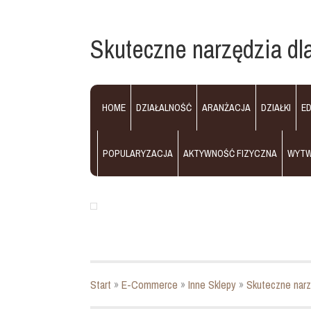
Skuteczne narzędzia dl
HOME
DZIAŁALNOŚĆ
ARANŻACJA
DZIAŁKI
E
POPULARYZACJA
AKTYWNOŚĆ FIZYCZNA
WYT
Start
»
E-Commerce
»
Inne Sklepy
»
Skuteczne narz