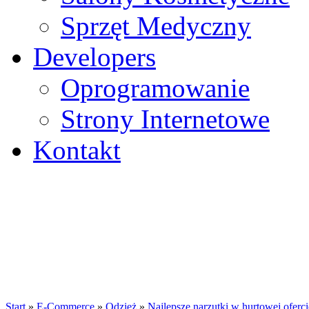
Sprzęt Medyczny
Developers
Oprogramowanie
Strony Internetowe
Kontakt
Start
»
E-Commerce
»
Odzież
»
Najlepsze narzutki w hurtowej oferci