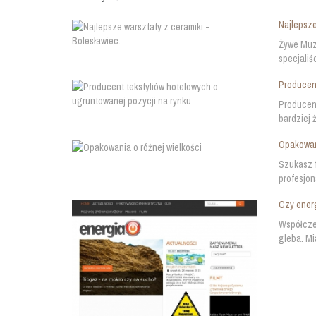
Najlepsze
Żywe Muze
specjaliś
Producent
Producent
bardziej 
Opakowani
Szukasz f
profesjon
Czy energ
Współcze
gleba. Mi