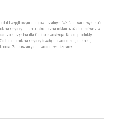
rodukt wyjątkowym i niepowtarzalnym. Właśnie warto wykonać
druk na smyczy — tania i skuteczna reklamaJeżeli zamówisz w
bardzo korzystna dla Ciebie inwestycja. Nasze produkty
Ciebie nadruk na smyczy trwałą i nowoczesną techniką
zkodzenia. Zapraszamy do owocnej współpracy.