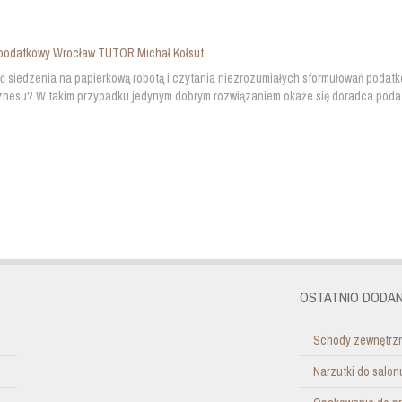
podatkowy Wrocław TUTOR Michał Kołsut
 siedzenia na papierkową robotą i czytania niezrozumiałych sformułowań podatk
znesu? W takim przypadku jedynym dobrym rozwiązaniem okaże się doradca podatk
OSTATNIO DODAN
Schody zewnętrzn
Narzutki do salo