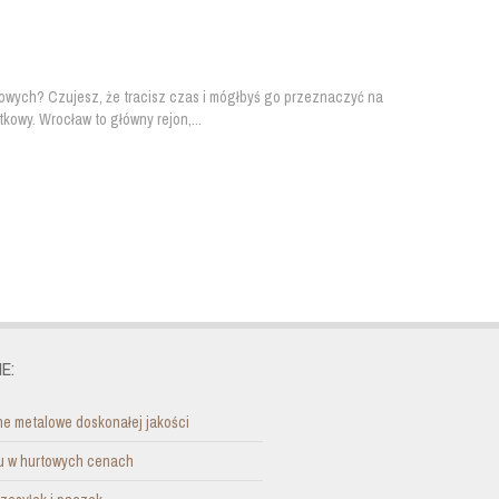
owych? Czujesz, że tracisz czas i mógłbyś go przeznaczyć na
owy. Wrocław to główny rejon,...
E:
e metalowe doskonałej jakości
nu w hurtowych cenach