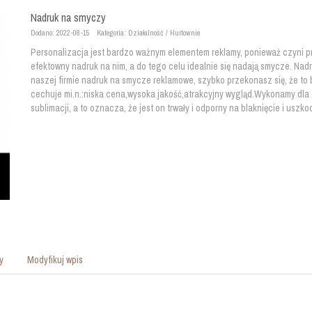
Nadruk na smyczy
Dodano: 2022-08-15
Kategoria: Działalność / Hurtownie
Personalizacja jest bardzo ważnym elementem reklamy, ponieważ czyni p
efektowny nadruk na nim, a do tego celu idealnie się nadają smycze. Na
naszej firmie nadruk na smycze reklamowe, szybko przekonasz się, że to 
cechuje mi.n.:niska cena,wysoka jakość,atrakcyjny wygląd.Wykonamy dla 
sublimacji, a to oznacza, że jest on trwały i odporny na blaknięcie i us
y
Modyfikuj wpis