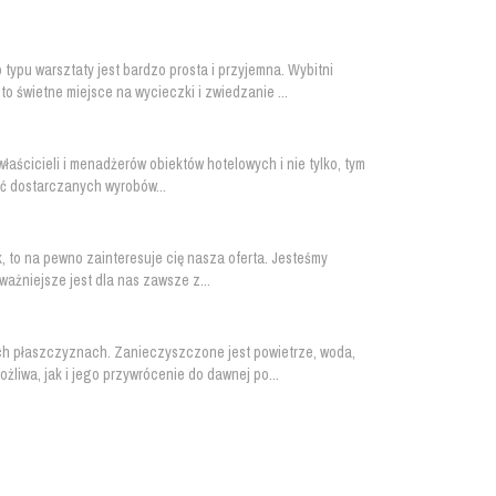
ypu warsztaty jest bardzo prosta i przyjemna. Wybitni
o świetne miejsce na wycieczki i zwiedzanie ...
właścicieli i menadżerów obiektów hotelowych i nie tylko, tym
ść dostarczanych wyrobów...
k, to na pewno zainteresuje cię nasza oferta. Jesteśmy
ważniejsze jest dla nas zawsze z...
h płaszczyznach. Zanieczyszczone jest powietrze, woda,
liwa, jak i jego przywrócenie do dawnej po...