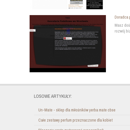
Doradca 
Masz dość
rozwój bi
LOSOWE ARTYKUŁY:
Un-Mate - sklep dla miłośników yerba mate cbse
Całe zestawy perfum przeznaczone dla kobiet