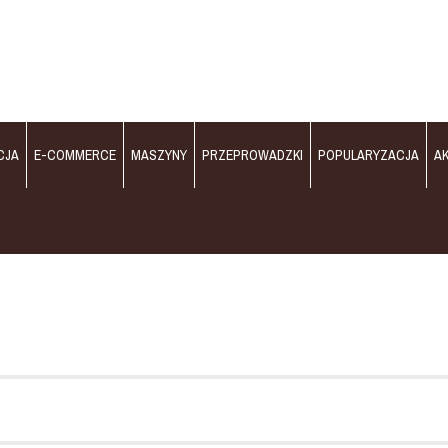
CJA
E-COMMERCE
MASZYNY
PRZEPROWADZKI
POPULARYZACJA
A