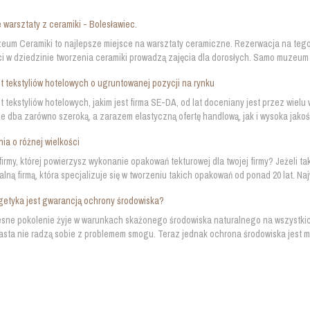
 warsztaty z ceramiki - Bolesławiec.
um Ceramiki to najlepsze miejsce na warsztaty ceramiczne. Rezerwacja na tego t
ci w dziedzinie tworzenia ceramiki prowadzą zajęcia dla dorosłych. Samo muzeum t
 tekstyliów hotelowych o ugruntowanej pozycji na rynku
 tekstyliów hotelowych, jakim jest firma SE-DA, od lat doceniany jest przez wielu 
że dba zarówno szeroką, a zarazem elastyczną ofertę handlową, jak i wysoka jako
a o różnej wielkości
irmy, której powierzysz wykonanie opakowań tekturowej dla twojej firmy? Jeżeli ta
alną firmą, która specjalizuje się w tworzeniu takich opakowań od ponad 20 lat. Naj
etyka jest gwarancją ochrony środowiska?
sne pokolenie żyje w warunkach skażonego środowiska naturalnego na wszystkic
asta nie radzą sobie z problemem smogu. Teraz jednak ochrona środowiska jest moż