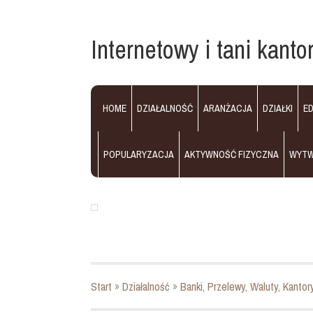
Internetowy i tani kanto
HOME
DZIAŁALNOŚĆ
ARANŻACJA
DZIAŁKI
E
POPULARYZACJA
AKTYWNOŚĆ FIZYCZNA
WYT
Start
»
Działalność
»
Banki, Przelewy, Waluty, Kantor