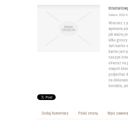
Internetowy
Dodano: 2016-0
Wracasz z p
wymianie pi
jak ważny je
kilku groszy
tani kantor 
kantor jest
naszym inte
stracisz na 
stałych klie
podjechać d
na dokonani
kontaktu, je
Dodaj Komentarz
Poleć stronę
Wpis zawiera