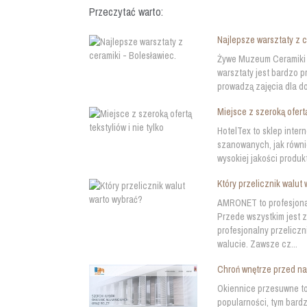
Przeczytać warto:
Najlepsze warsztaty z c
Żywe Muzeum Ceramiki t
warsztaty jest bardzo p
prowadzą zajęcia dla do
Miejsce z szeroką ofertą
HotelTex to sklep inte
szanowanych, jak równi
wysokiej jakości produkt
Który przelicznik walut
AMRONET to profesjonal
Przede wszystkim jest
profesjonalny przeliczn
walucie. Zawsze cz...
Chroń wnętrze przed n
Okiennice przesuwne to
popularności, tym bard