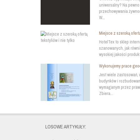
uniwersalny? Na pewno w
przechowywania żywnoś
W...
Miejsce z szeroką ofertą
HotelTex to sklep inte
szanowanych, jak równi
wysokiej jakości produkt
Wykonujemy prace geo
Jest wiele zastosowań, 
budynków i rozbudowaną 
wymaganym przez prawo
Zbiera...
LOSOWE ARTYKUŁY: