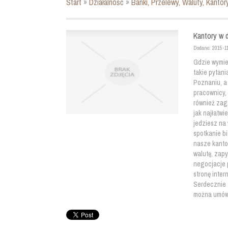
Start
»
Działalność
»
Banki, Przelewy, Waluty, Kantor
Kantory w 
Dodano: 2015-1
Gdzie wymie
takie pytani
Poznaniu, a
pracownicy,
również zagr
jak najłatwi
jedziesz na 
spotkanie b
nasze kanto
walutę, zapy
negocjacje 
stronę inter
Serdecznie 
można umówi