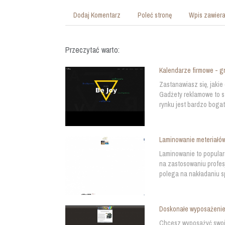
Dodaj Komentarz
Poleć stronę
Wpis zawiera
Przeczytać warto:
Kalendarze firmowe - gr
Zastanawiasz się, jakie
Gadżety reklamowe to s
rynku jest bardzo bogat
Laminowanie meteriałów
Laminowanie to popular
na zastosowaniu profes
polega na nakładaniu spe
Doskonałe wyposażenie 
Chcesz wyposażyć swoją