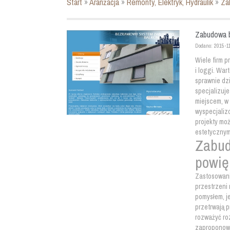
Start
»
Aranżacja
»
Remonty, Elektryk, Hydraulik
»
Za
Zabudowa b
Dodano: 2015-1
Wiele firm 
i loggi. War
sprawnie dzi
specjalizuje
miejscem, w
wyspecjaliz
projekty moż
estetycznym 
Zabud
powię
Zastosowani
przestrzeni
pomysłem, j
przetrwają p
rozważyć ro
zaproponowa