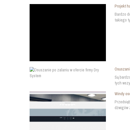
Projekt ha
Bardzo do
takiego t
Osuszanie
Są bardzo
tych wszy
Windy os
Przedsięb
dźwigów z