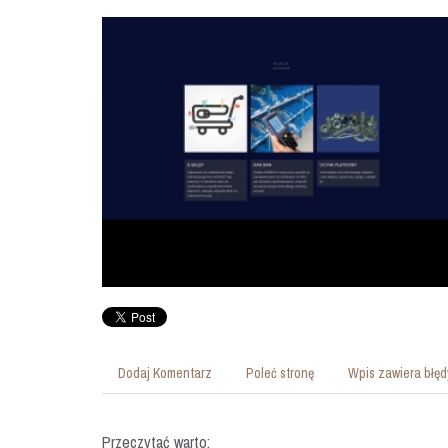
Dodaj Komentarz
Poleć stronę
Wpis zawiera błęd
Przeczytać warto: