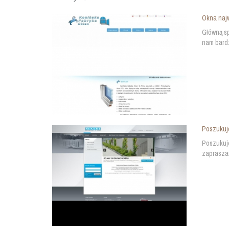
Okna najw
Główną sp
nam bardz
Poszukuj
Poszukuje
zapraszam