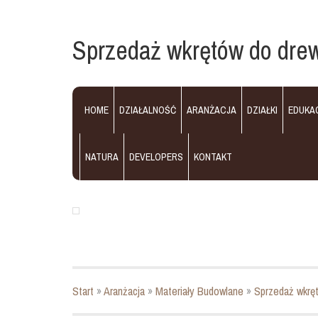
Sprzedaż wkrętów do dre
HOME
DZIAŁALNOŚĆ
ARANŻACJA
DZIAŁKI
EDUKA
NATURA
DEVELOPERS
KONTAKT
Start
»
Aranżacja
»
Materiały Budowlane
»
Sprzedaż wkrę