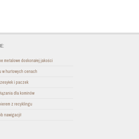
E:
e metalowe doskonałej jakości
nu w hurtowych cenach
zesyłek i paczek
ązania dla kominów
pierem z recyklingu
b nawigacji!