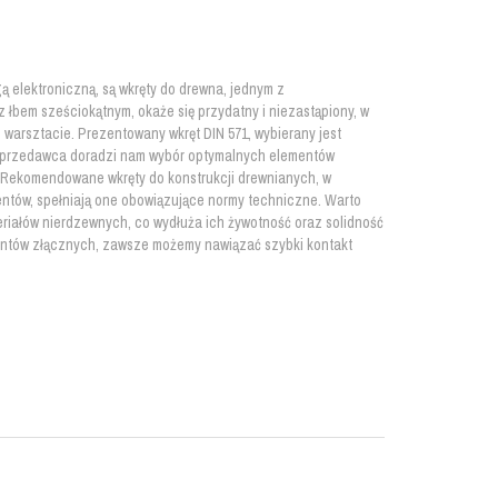
ą elektroniczną, są wkręty do drewna, jednym z
 łbem sześciokątnym, okaże się przydatny i niezastąpiony, w
warsztacie. Prezentowany wkręt DIN 571, wybierany jest
 sprzedawca doradzi nam wybór optymalnych elementów
Rekomendowane wkręty do konstrukcji drewnianych, w
ntów, spełniają one obowiązujące normy techniczne. Warto
iałów nierdzewnych, co wydłuża ich żywotność oraz solidność
entów złącznych, zawsze możemy nawiązać szybki kontakt