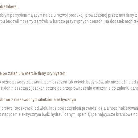
li stalowej.
brym pomysłem mającym na celu rozwój produkcji prowadzonej przez nas firmy z c
ypu budowli możemy zamówić w bardzo przystępnych cenach. Na dodatek architekt 
 po zalaniu w ofercie firmy Dry System
 różne powody zalewania pomieszczeń lub całych budynków, ale niezależnie od 
stkich nieszczęść jest konieczne do przeprowadzenia osuszanie po zalaniu dane
obowe z niezawodnym silnikiem elektrycznym
iorstwo Raczkowski od wielu lat z powodzeniem prowadzi działalność nakierowaną
 napędem elektrycznym bądź hydraulicznym, spełniające najwyższe branżowe norm