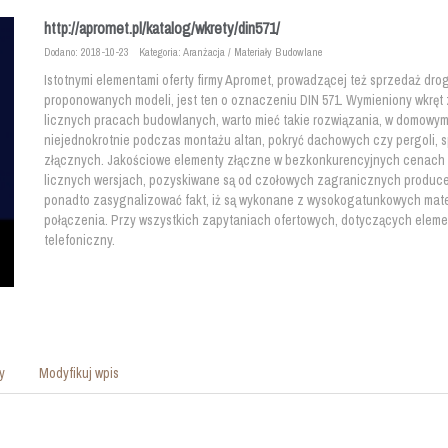
http://apromet.pl/katalog/wkrety/din571/
Dodano: 2018-10-23
Kategoria: Aranżacja / Materiały Budowlane
Istotnymi elementami oferty firmy Apromet, prowadzącej też sprzedaż drog
proponowanych modeli, jest ten o oznaczeniu DIN 571. Wymieniony wkręt z
licznych pracach budowlanych, warto mieć takie rozwiązania, w domowym 
niejednokrotnie podczas montażu altan, pokryć dachowych czy pergoli,
złącznych. Jakościowe elementy złączne w bezkonkurencyjnych cenach 
licznych wersjach, pozyskiwane są od czołowych zagranicznych produce
ponadto zasygnalizować fakt, iż są wykonane z wysokogatunkowych mater
połączenia. Przy wszystkich zapytaniach ofertowych, dotyczących elem
telefoniczny.
y
Modyfikuj wpis