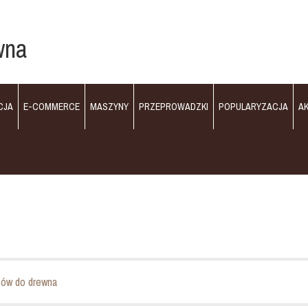
wna
CJA
E-COMMERCE
MASZYNY
PRZEPROWADZKI
POPULARYZACJA
A
tów do drewna