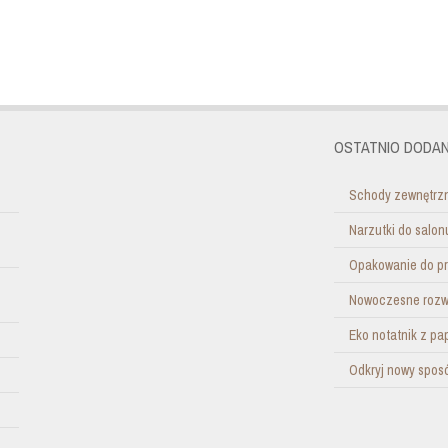
OSTATNIO DODAN
Schody zewnętrzn
Narzutki do salo
Opakowanie do pr
Nowoczesne rozwi
Eko notatnik z pa
Odkryj nowy sposó