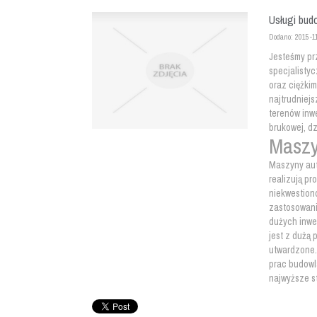
Usługi bud
Dodano: 2015-1
Jesteśmy pr
specjalisty
oraz ciężki
najtrudniej
terenów inw
brukowej, dz
Maszy
Maszyny aut
realizują p
niekwestion
zastosowani
dużych inwe
jest z dużą 
utwardzone.
prac budowl
najwyższe s