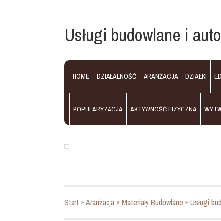
Usługi budowlane i aut
HOME
DZIAŁALNOŚĆ
ARANŻACJA
DZIAŁKI
E
POPULARYZACJA
AKTYWNOŚĆ FIZYCZNA
WYT
Start
»
Aranżacja
»
Materiały Budowlane
»
Usługi bu