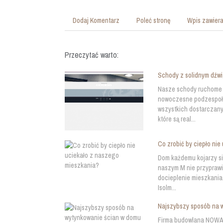
Dodaj Komentarz
Poleć stronę
Wpis zawiera
Przeczytać warto:
Schody z solidnym dźw
Nasze schody ruchome 
nowoczesne podzespoły
wszystkich dostarczany
które są real...
Co zrobić by ciepło ni
Dom każdemu kojarzy si
naszym M nie przyprawi
docieplenie mieszkania
Isolm...
Najszybszy sposób na 
Firma budowlana NOWAK