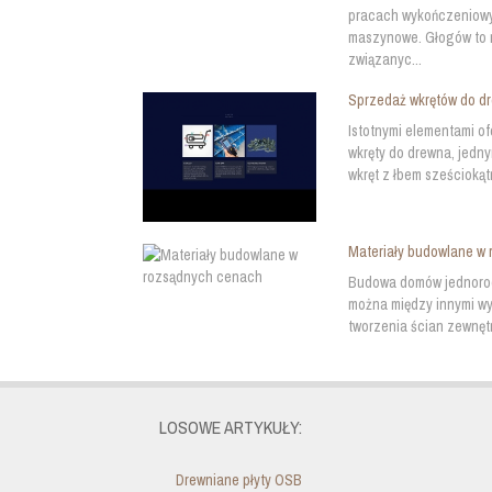
pracach wykończeniowyc
maszynowe. Głogów to mi
związanyc...
Sprzedaż wkrętów do d
Istotnymi elementami of
wkręty do drewna, jedn
wkręt z łbem sześciokąt
Materiały budowlane w
Budowa domów jednorod
można między innymi wy
tworzenia ścian zewnętr
LOSOWE ARTYKUŁY:
Drewniane płyty OSB