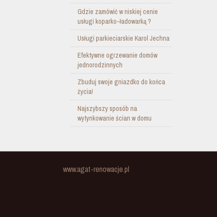
Gdzie zamówić w niskiej cenie
usługi koparko-ładowarką ?
Usługi parkieciarskie Karol Jechna
Efektywne ogrzewanie domów
jednorodzinnych
Zbuduj swoje gniazdko do końca
życia!
Najszybszy sposób na
wytynkowanie ścian w domu
www.agat-renowacje.pl