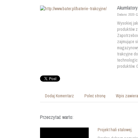
Akumlatory
Dodano: 2020-1
Wysokiej jak
produktów z
Zapotrzebowa
zajmujące s
magazynowyc
trakcyjne d
technologic
produktów. 
Dodaj Komentarz
Poleć stronę
Wpis zawiera
Przeczytać warto:
Projekt hali stalowej.