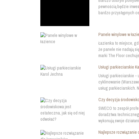
Bardzo dobrym pomysłem
pewnością będzie inwes
bardzo przystępnych cen
Panele winylowe w łazi
Łazienka to miejsce, g
że panele nie nadają si
marki The Floor cechuje
Usługi parkieciarskie K
Usługi parkieciarskie -
cyklinowanie (Warszawa
usług parkieciarskich.
Czy decyzja środowiskow
SWECO to zespół profes
doradztwa technicznego
wykonują swoje działan
Najlepsze rozwiązanie 