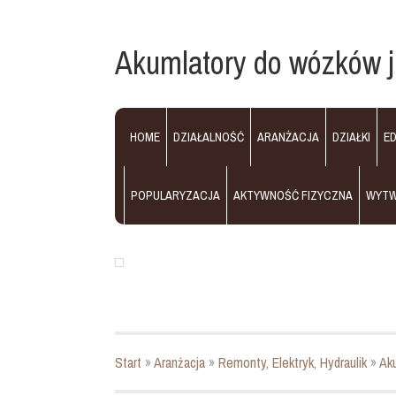
Akumlatory do wózków 
HOME
DZIAŁALNOŚĆ
ARANŻACJA
DZIAŁKI
E
POPULARYZACJA
AKTYWNOŚĆ FIZYCZNA
WYT
Start
»
Aranżacja
»
Remonty, Elektryk, Hydraulik
»
Ak