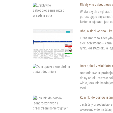
Efektywne zabezpiecze
W starszych częściach 
poruszające się samoch
takich miejscach jest o
Dbaj o sieci wodno – k
Firma Kanro to zdecydo
sieciach wodno – kanal
rynku od 1992 roku a jeg
Dom opieki z wieloletn
Nestoria swoim profes
domy opieki. Mazowieck
wiele, lecz nie każda 
med...
Kominki do domów jedno
Jesteśmy przedsiębiorst
akcesoriów do instalac