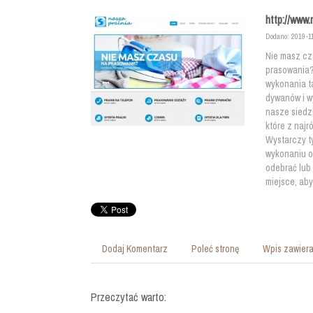
http://www.
Dodano: 2019-1
Nie masz cz
prasowania?
wykonania t
dywanów i w
nasze siedzi
które z naj
Wystarczy ty
wykonaniu o
odebrać lub
miejsce, aby
Dodaj Komentarz
Poleć stronę
Wpis zawiera
Przeczytać warto: