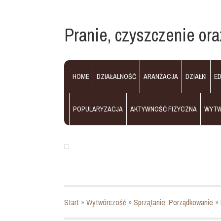
Pranie, czyszczenie or
HOME
DZIAŁALNOŚĆ
ARANŻACJA
DZIAŁKI
E
POPULARYZACJA
AKTYWNOŚĆ FIZYCZNA
WYT
Start
»
Wytwórczość
»
Sprzątanie, Porządkowanie
»