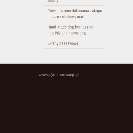
ślubny
Potwierdzenie dokonania zakupu
poprzez właściwy mail
Hand-made dog harness for
healthly and happy dog
Ekrany bezszwowe
www.agat-renowacje.pl