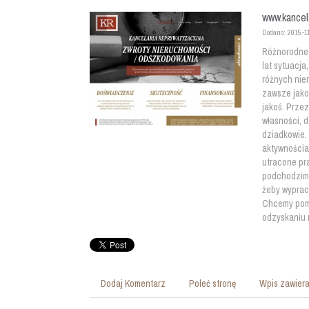
www.kancela
Dodano: 2015-1
Różnorodne 
lat sytuacja
różnych nie
zawsze jako
jakoś. Przez
własności, d
dziadkowie. 
aktywnościa
utracone pr
podchodzimy
żeby wyprac
Chcemy pom
odzyskaniu 
Dodaj Komentarz
Poleć stronę
Wpis zawiera