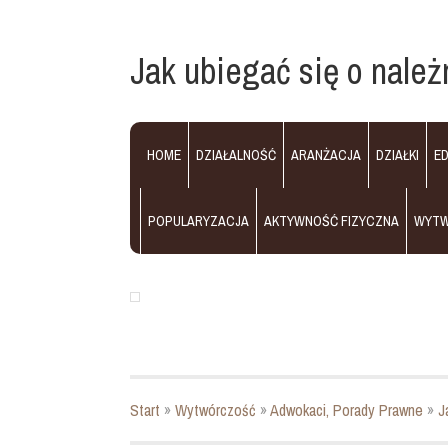
Jak ubiegać się o należ
HOME
DZIAŁALNOŚĆ
ARANŻACJA
DZIAŁKI
E
POPULARYZACJA
AKTYWNOŚĆ FIZYCZNA
WYT
Start
»
Wytwórczość
»
Adwokaci, Porady Prawne
»
J