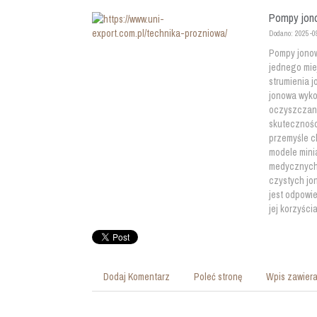
Pompy jono
Dodano: 2025-0
Pompy jonow
jednego mie
strumienia 
jonowa wykor
oczyszczani
skutecznośc
przemyśle c
modele mini
medycznych 
czystych jo
jest odpowi
jej korzyścia
Dodaj Komentarz
Poleć stronę
Wpis zawiera