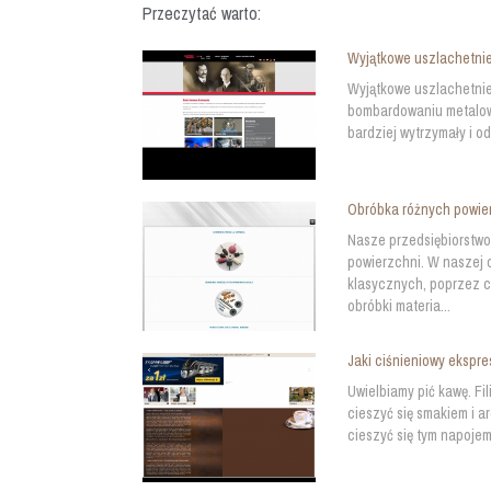
Przeczytać warto:
Wyjątkowe uszlachetnie
Wyjątkowe uszlachetnie
bombardowaniu metalowej
bardziej wytrzymały i o
Obróbka różnych powie
Nasze przedsiębiorstwo
powierzchni. W naszej 
klasycznych, poprzez 
obróbki materia...
Jaki ciśnieniowy ekspre
Uwielbiamy pić kawę. Fi
cieszyć się smakiem i 
cieszyć się tym napojem