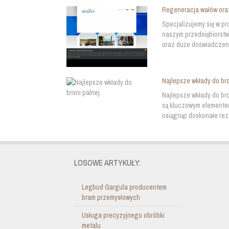
Regeneracja wałów ora
Specjalizujemy się w p
naszym przedsiębiorstw
oraz duże doświadczeni
Najlepsze wkłady do bro
Najlepsze wkłady do br
są kluczowym elementem
osiągnąć doskonałe rez
LOSOWE ARTYKUŁY:
Legbud Gargula producentem
bram przemysłowych
Usługa precyzyjnego obróbki
metalu