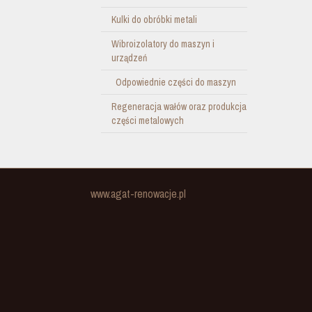
Kulki do obróbki metali
Wibroizolatory do maszyn i
urządzeń
Odpowiednie części do maszyn
Regeneracja wałów oraz produkcja
części metalowych
www.agat-renowacje.pl