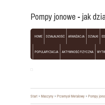
Pompy jonowe - jak dzia
HOME
DZIAŁALNOŚĆ
ARANŻACJA
DZIAŁKI
E
POPULARYZACJA
AKTYWNOŚĆ FIZYCZNA
WYT
Start
»
Maszyny
»
Przemysł Metalowy
»
Pompy jonow