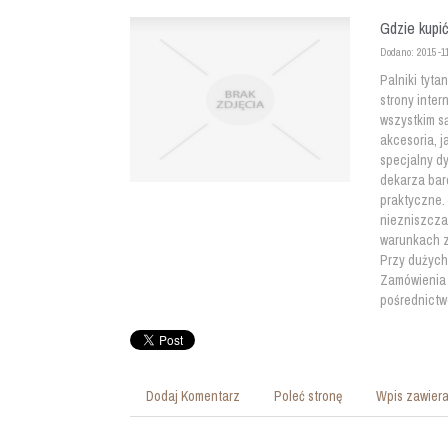
Gdzie kupić
Dodano: 2015-1
Palniki tyt
strony inter
wszystkim są
akcesoria, j
specjalny dy
dekarza bard
praktyczne.
niezniszcza
warunkach zb
Przy dużych
Zamówienia m
pośrednictwe
Dodaj Komentarz
Poleć stronę
Wpis zawiera