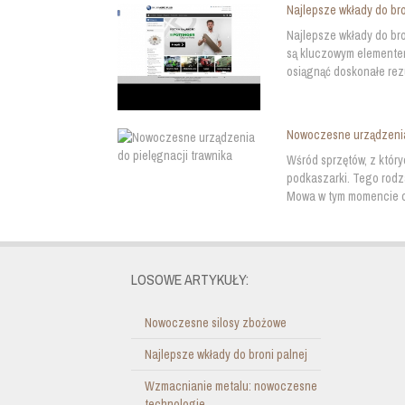
Najlepsze wkłady do bro
Najlepsze wkłady do br
są kluczowym elementem
osiągnąć doskonałe rez
Nowoczesne urządzenia 
Wśród sprzętów, z któr
podkaszarki. Tego rodz
Mowa w tym momencie ch
LOSOWE ARTYKUŁY:
Nowoczesne silosy zbożowe
Najlepsze wkłady do broni palnej
Wzmacnianie metalu: nowoczesne
technologie