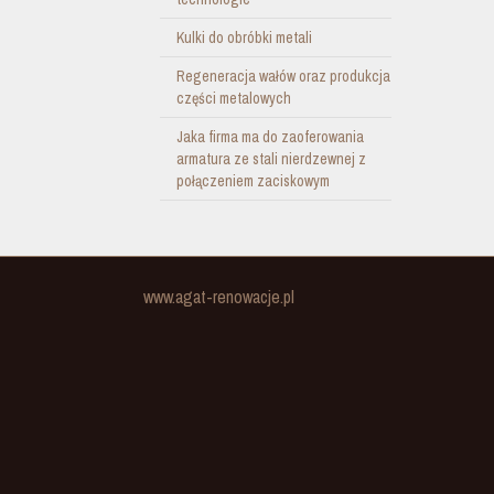
Kulki do obróbki metali
Regeneracja wałów oraz produkcja
części metalowych
Jaka firma ma do zaoferowania
armatura ze stali nierdzewnej z
połączeniem zaciskowym
www.agat-renowacje.pl