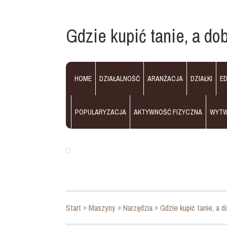
Gdzie kupić tanie, a dob
HOME
DZIAŁALNOŚĆ
ARANŻACJA
DZIAŁKI
E
POPULARYZACJA
AKTYWNOŚĆ FIZYCZNA
WYT
Start
»
Maszyny
»
Narzędzia
»
Gdzie kupić tanie, a d