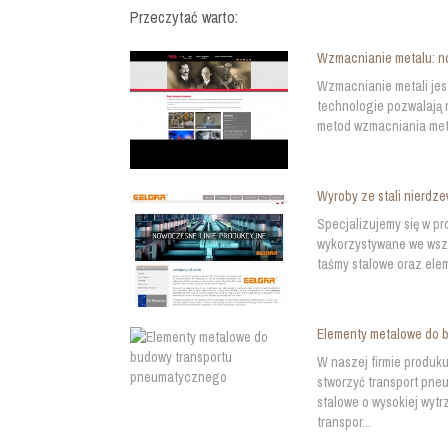
Przeczytać warto:
Wzmacnianie metalu: n
Wzmacnianie metali je
technologie pozwalają 
metod wzmacniania metal
Wyroby ze stali nierdz
Specjalizujemy się w p
wykorzystywane we wszys
taśmy stalowe oraz ele
Elementy metalowe do 
W naszej firmie produk
stworzyć transport pne
stalowe o wysokiej wyt
transpor...