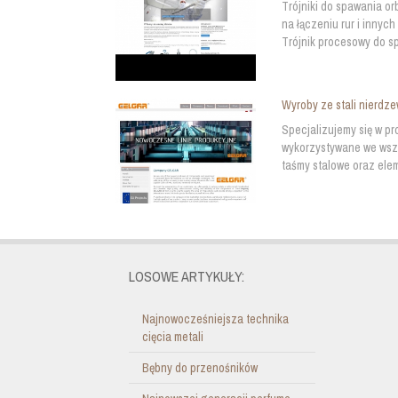
Trójniki do spawania o
na łączeniu rur i innyc
Trójnik procesowy do s
Wyroby ze stali nierdz
Specjalizujemy się w p
wykorzystywane we wszys
taśmy stalowe oraz ele
LOSOWE ARTYKUŁY:
Najnowocześniejsza technika
cięcia metali
Bębny do przenośników