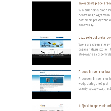
Jakościowe piece grze
W nieruchomościach mi
centralnego ogrzewania,
poziomem praktyczności
zaoszcz�...
Uszczelki poliuretanow
Wiele urządzeń, maszyn
drgań i hałasu, izolacj
stosowane są przemyśle
Proces filtracji membra
Procesem filtracji memb
wody, dlatego też jest 
branży spożywczej, jest
Trójniki do spawania or