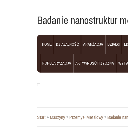
Badanie nanostruktur 
HOME
DZIAŁALNOŚĆ
ARANŻACJA
DZIAŁKI
E
POPULARYZACJA
AKTYWNOŚĆ FIZYCZNA
WYT
Start
»
Maszyny
»
Przemysł Metalowy
»
Badanie na