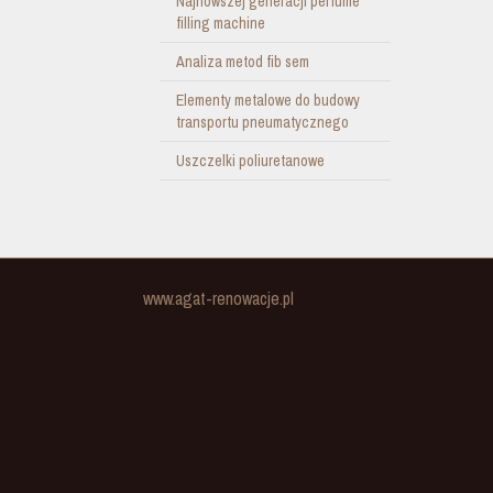
Najnowszej generacji perfume
filling machine
Analiza metod fib sem
Elementy metalowe do budowy
transportu pneumatycznego
Uszczelki poliuretanowe
www.agat-renowacje.pl