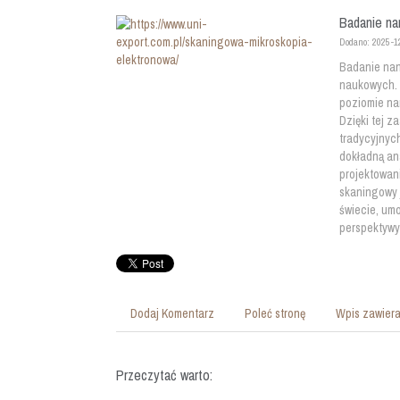
Badanie na
Dodano: 2025-1
Badanie nan
naukowych. 
poziomie na
Dzięki tej 
tradycyjnyc
dokładną an
projektowan
skaningowy 
świecie, umo
perspektywy 
Dodaj Komentarz
Poleć stronę
Wpis zawiera
Przeczytać warto: