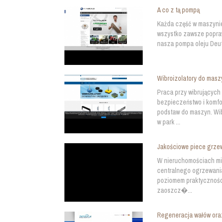
A co z tą pompą
Każda część w maszynie 
wszystko zawsze popraw
nasza pompa oleju Deutz
Wibroizolatory do masz
Praca przy wibrujących
bezpieczeństwo i komfor
podstaw do maszyn. Wi
w park ...
Jakościowe piece grze
W nieruchomościach mi
centralnego ogrzewania,
poziomem praktyczności
zaoszcz�...
Regeneracja wałów ora