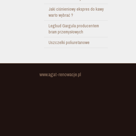
Jaki ciśnieniowy ekspres do kawy
warto wybrać ?
Legbud Gargula producentem
bram przemysłowych
Uszczelki poliuretanowe
www.agat-renowacje.pl