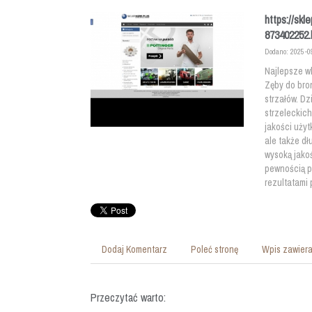
https://skl
873402252.
Dodano: 2025-0
Najlepsze w
Zęby do bro
strzałów. D
strzeleckic
jakości użyt
ale także d
wysoką jakoś
pewnością pr
rezultatami 
Dodaj Komentarz
Poleć stronę
Wpis zawiera
Przeczytać warto: