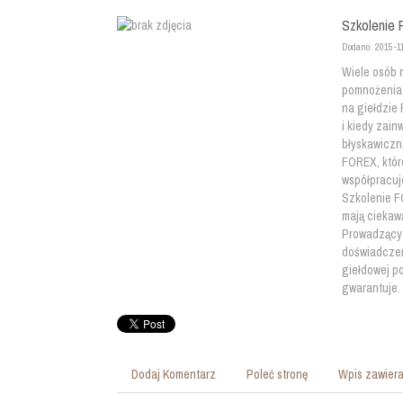
Szkolenie 
Dodano: 2015-1
Wiele osób 
pomnożenia 
na giełdzie 
i kiedy zain
błyskawiczn
FOREX, któr
współpracuje
Szkolenie F
mają ciekaw
Prowadzący 
doświadczen
giełdowej p
gwarantuje.
Dodaj Komentarz
Poleć stronę
Wpis zawiera