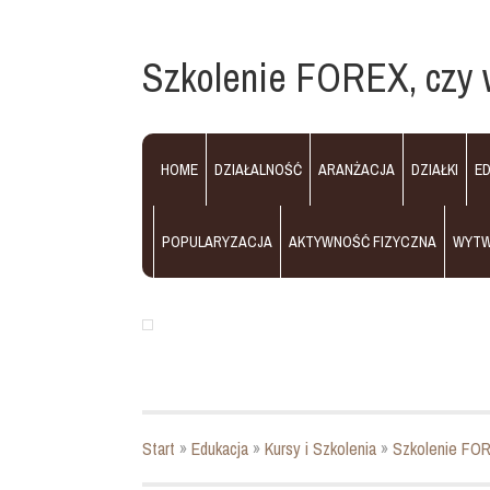
Szkolenie FOREX, czy w
HOME
DZIAŁALNOŚĆ
ARANŻACJA
DZIAŁKI
E
POPULARYZACJA
AKTYWNOŚĆ FIZYCZNA
WYT
Start
»
Edukacja
»
Kursy i Szkolenia
»
Szkolenie FORE