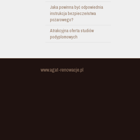
Jaka powinna być odpowiednia
instrukcja bezpieczeństwa
pożarowego?
Atrakcyjna oferta studiów
podyplomowych
www.agat-renowacje.pl