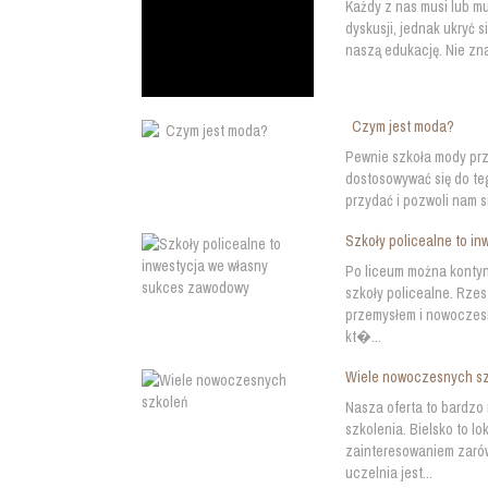
Każdy z nas musi lub mu
dyskusji, jednak ukryć 
naszą edukację. Nie zna
Czym jest moda?
Pewnie szkoła mody prz
dostosowywać się do te
przydać i pozwoli nam si
Szkoły policealne to i
Po liceum można kontyn
szkoły policealne. Rze
przemysłem i nowoczesn
kt�...
Wiele nowoczesnych s
Nasza oferta to bardzo
szkolenia. Bielsko to l
zainteresowaniem zarówn
uczelnia jest...