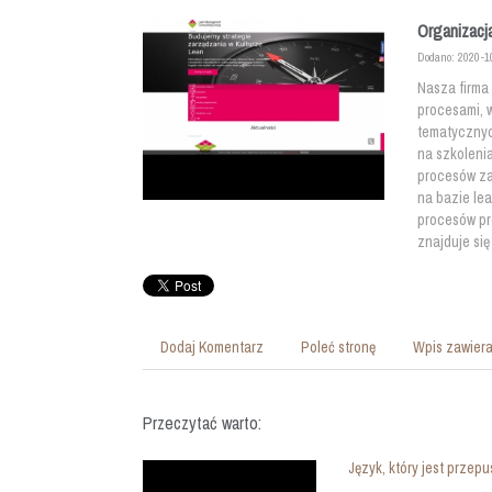
Organizacj
Dodano: 2020-1
Nasza firma
procesami, 
tematycznyc
na szkoleni
procesów za
na bazie le
procesów pr
znajduje się
Dodaj Komentarz
Poleć stronę
Wpis zawiera
Przeczytać warto:
Język, który jest przep