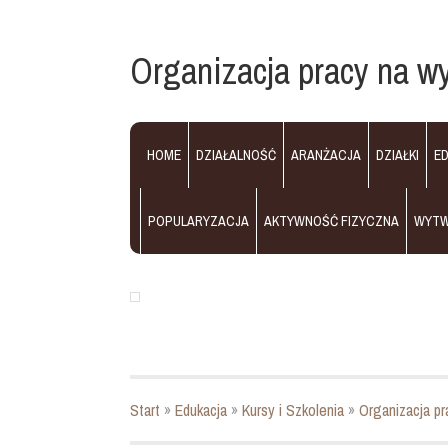
Organizacja pracy na w
HOME
DZIAŁALNOŚĆ
ARANŻACJA
DZIAŁKI
E
POPULARYZACJA
AKTYWNOŚĆ FIZYCZNA
WYT
Start
»
Edukacja
»
Kursy i Szkolenia
»
Organizacja p