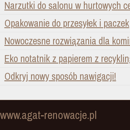
Narzutki do salonu w hurtowych 
Opakowanie do przesyłek i paczek
Nowoczesne rozwiązania dla kom
Eko notatnik z papierem z recykli
Odkryj nowy sposób nawigacji!
www.agat-renowacje.pl