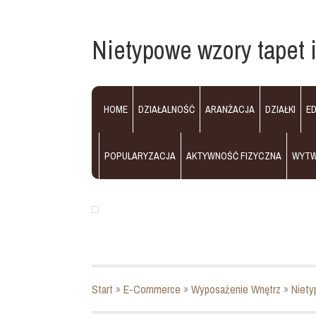
Nietypowe wzory tapet i
HOME
DZIAŁALNOŚĆ
ARANŻACJA
DZIAŁKI
E
POPULARYZACJA
AKTYWNOŚĆ FIZYCZNA
WYT
Start
»
E-Commerce
»
Wyposażenie Wnętrz
»
Niety