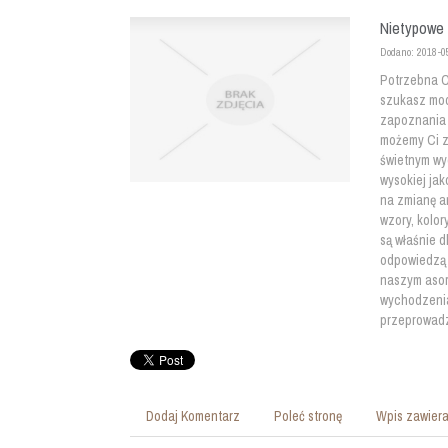
Nietypowe 
Dodano: 2018-0
Potrzebna C
szukasz mod
zapoznania s
możemy Ci z
świetnym wy
wysokiej ja
na zmianę a
wzory, kolor
są właśnie d
odpowiedzą 
naszym asor
wychodzenia 
przeprowadz
Dodaj Komentarz
Poleć stronę
Wpis zawiera