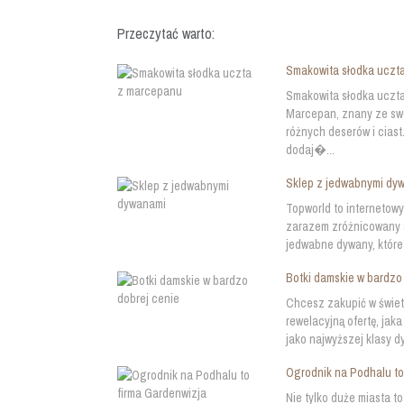
Przeczytać warto:
Smakowita słodka uczt
Smakowita słodka uczta
Marcepan, znany ze swo
różnych deserów i ciast
dodaj�...
Sklep z jedwabnymi dy
Topworld to internetowy
zarazem zróżnicowany as
jedwabne dywany, które
Botki damskie w bardzo
Chcesz zakupić w świet
rewelacyjną ofertę, jak
jako najwyższej klasy d
Ogrodnik na Podhalu to
Nie tylko duże miasta t