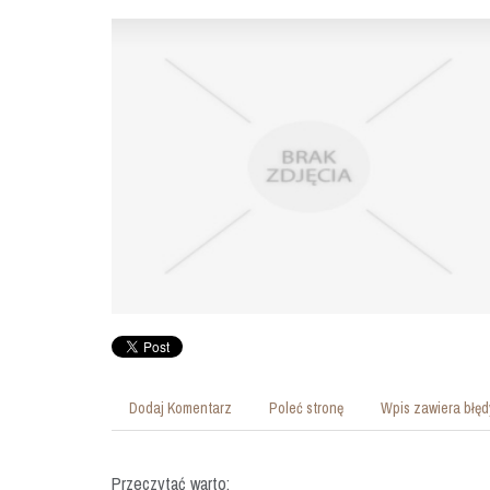
Dodaj Komentarz
Poleć stronę
Wpis zawiera błęd
Przeczytać warto: