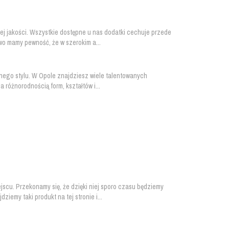
iej jakości. Wszystkie dostępne u nas dodatki cechuje przede
o mamy pewność, że w szerokim a...
nego stylu. W Opole znajdziesz wiele talentowanych
 różnorodnością form, kształtów i...
scu. Przekonamy się, że dzięki niej sporo czasu będziemy
emy taki produkt na tej stronie i...