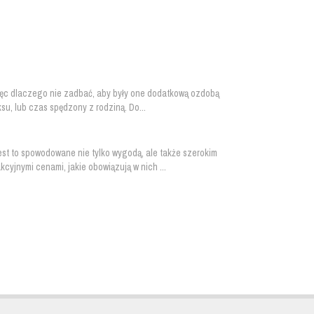
ięc dlaczego nie zadbać, aby były one dodatkową ozdobą
u, lub czas spędzony z rodziną. Do...
st to spowodowane nie tylko wygodą, ale także szerokim
cyjnymi cenami, jakie obowiązują w nich ...