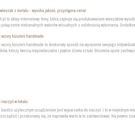
ieszak z metalu - wysoka jakość, przystępna cena!
h.pl to sklep internetowy firmy, która zajmuje się produkowaniem wieszaków wysok
 połączenie niebanalnych walorów wizualnych z solidnością wykonania. Dodatkow
 wzory biżuterii handmade
 wzory biżuterii handmade to doskonały sposób na wyrażenie swojego indywidual
ików, którzy tworzą niepowtarzalne i piękne dzieła sztuki. Biżuteria opole zachwyca
 naczyń w lokalu
bardzo użytecznym urządzeniem jest wyparzarka do naczyń. I to w niejednym miej
szczędzić i przekonamy się, że naprawdę warto w to zainwestować. Na pewno znajdzi