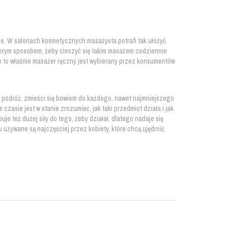
ze. W salonach kosmetycznych masażysta potrafi tak ułożyć
Dobrym sposobem, żeby cieszyć się takim masażem codziennie
le to właśnie masażer ręczny jest wybierany przez konsumentów
ą podróż, zmieści się bowiem do każdego, nawet najmniejszego
czasie jest w stanie zrozumieć, jak taki przedmiot działa i jak
e też dużej siły do tego, żeby działał, dlatego nadaje się
używane są najczęściej przez kobiety, które chcą ujędrnić