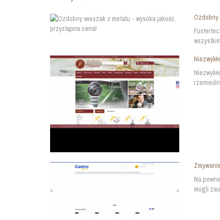
Ozdobny w
Fostertec
wszystkim
Niezwykłe
Niezwykłe
rzemieśln
Zmywanie
Na pewno 
mogli zao