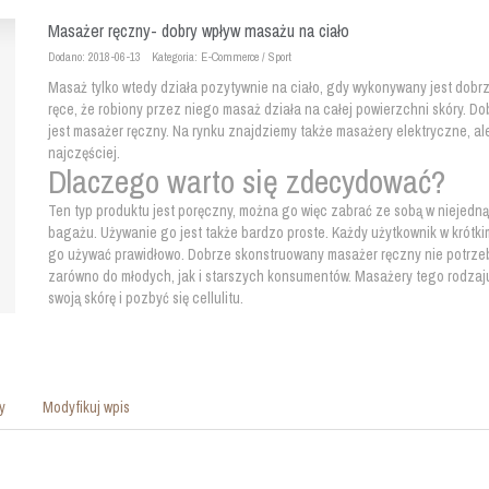
Masażer ręczny- dobry wpływ masażu na ciało
Dodano: 2018-06-13
Kategoria: E-Commerce / Sport
Masaż tylko wtedy działa pozytywnie na ciało, gdy wykonywany jest dobr
ręce, że robiony przez niego masaż działa na całej powierzchni skóry. 
jest masażer ręczny. Na rynku znajdziemy także masażery elektryczne, a
najczęściej.
Dlaczego warto się zdecydować?
Ten typ produktu jest poręczny, można go więc zabrać ze sobą w niejedn
bagażu. Używanie go jest także bardzo proste. Każdy użytkownik w krótkim 
go używać prawidłowo. Dobrze skonstruowany masażer ręczny nie potrzebuj
zarówno do młodych, jak i starszych konsumentów. Masażery tego rodzaju 
swoją skórę i pozbyć się cellulitu.
y
Modyfikuj wpis