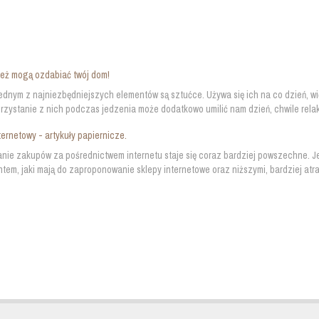
eż mogą ozdabiać twój dom!
dnym z najniezbędniejszych elementów są sztućce. Używa się ich na co dzień, w
zystanie z nich podczas jedzenia może dodatkowo umilić nam dzień, chwile relaks
ternetowy - artykuły papiernicze.
ie zakupów za pośrednictwem internetu staje się coraz bardziej powszechne. Je
tem, jaki mają do zaproponowanie sklepy internetowe oraz niższymi, bardziej atrak