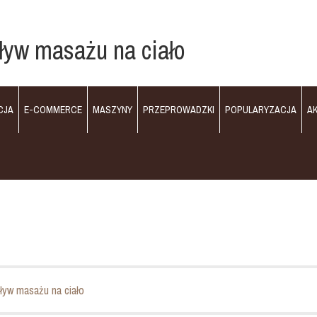
ływ masażu na ciało
CJA
E-COMMERCE
MASZYNY
PRZEPROWADZKI
POPULARYZACJA
A
ływ masażu na ciało