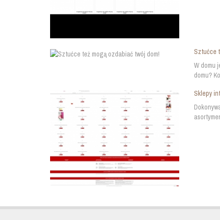
Sztućce t
W domu je
domu? Kor
Sklepy in
Dokonywan
asortymen