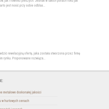
, jak i również pieszych. Jednak w takich porach roku jak
to jest nosić przy sobie odblas...
zić rewelacyjną ofertę, jaka została stworzona przez firmę
kim rynku. Proponowane rozwiąza...
E:
e metalowe doskonałej jakości
nu w hurtowych cenach