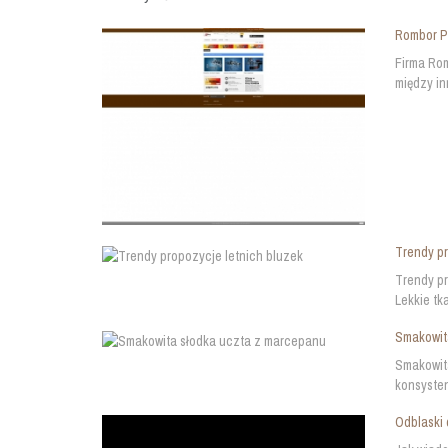
Rombor Po
Firma Rom
między in
Trendy pr
Trendy pr
Lekkie tk
Smakowit
Smakowita
konsysten
Odblaski 