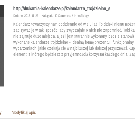
http://drukarnia-kalendarze.pl/kalendarze_trojdzielne_s
Dodano: 2015-11-23
Kategoria: E-Commerce / Inne Sklepy
Kalendarz towarzyszy nam codziennie od wielu lat. To dzięki niemu możem
zapisywać je w taki sposób, aby zwyczajnie o nich nie zapomnieć. Taki
nie zajmuje dużo miejsca, a jeśli jest starannie wykonany, będzie stanow
wykonane kalendarze trójdzielne - idealną formę prezentu i funkcjonalny
wydarzeniach, jakie czekają cie w najbliższej lub dalszej przyszłości. Ku
element, z którego będziesz z przyjemnością korzystał każdego dnia. Za
y
Modyfikuj wpis