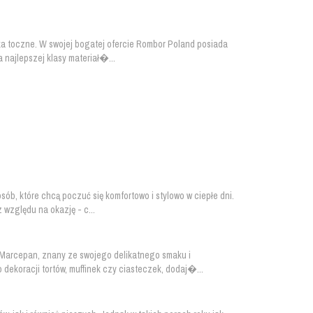
ska toczne. W swojej bogatej ofercie Rombor Poland posiada
 najlepszej klasy materiał�...
sób, które chcą poczuć się komfortowo i stylowo w ciepłe dni.
 względu na okazję - c...
 Marcepan, znany ze swojego delikatnego smaku i
 dekoracji tortów, muffinek czy ciasteczek, dodaj�...