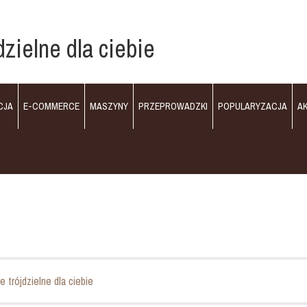
zielne dla ciebie
CJA
E-COMMERCE
MASZYNY
PRZEPROWADZKI
POPULARYZACJA
A
 trójdzielne dla ciebie