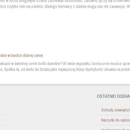
mo w ruchu drogowym trzeba zachować ostrożność, zarówno tyczy się to kierowców
rdzo szybko robi się ciemno, dlatego kierowcy z daleka mogą nas nie zauważyć. War
skie w bardzo dobrej cenie
kupić w świetnej cenie botki damskie? W takim wypadku, koniecznie musisz sprawd
. Spółka ta, od wielu lat działa jako najwyższej klasy dystrybutor obuwia na pols
OSTATNIO DODAN
Schody zewnętrzn
Narzutki do salo