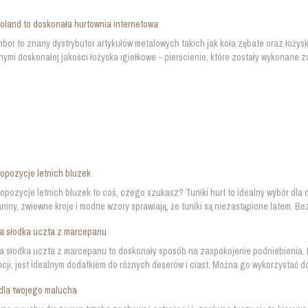
land to doskonała hurtownia internetowa
bor to znany dystrybutor artykułów metalowych takich jak koła zębate oraz łoży
nymi doskonałej jakości łożyska igiełkowe - pierścienie, które zostały wykonane za
opozycje letnich bluzek
opozycje letnich bluzek to coś, czego szukasz? Tuniki hurt to idealny wybór dla o
aniny, zwiewne kroje i modne wzory sprawiają, że tuniki są niezastąpione latem. Bez
a słodka uczta z marcepanu
 słodka uczta z marcepanu to doskonały sposób na zaspokojenie podniebienia.
cji, jest idealnym dodatkiem do różnych deserów i ciast. Można go wykorzystać do
dla twojego malucha