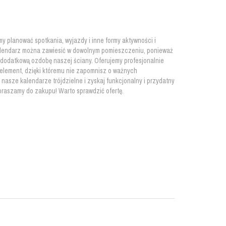
y planować spotkania, wyjazdy i inne formy aktywności i
 kalendarz można zawiesić w dowolnym pomieszczeniu, ponieważ
ił dodatkową ozdobę naszej ściany. Oferujemy profesjonalnie
 element, dzięki któremu nie zapomnisz o ważnych
p nasze kalendarze trójdzielne i zyskaj funkcjonalny i przydatny
praszamy do zakupu! Warto sprawdzić ofertę.