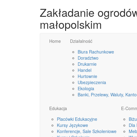
Zakładanie ogrodó
małopolskim
Home
Działalność
Biura Rachunkowe
Doradztwo
Drukarnie
Handel
Hurtownie
Ubezpieczenia
Ekologia
Banki, Przelewy, Waluty, Kanto
Edukacja
E-Comm
Placówki Edukacyjne
Biżu
Kursy Językowe
Dla 
Konferencje, Sale Szkoleniowe
Meb