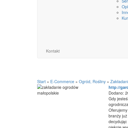
Ser
Op
Inn
Kur
Kontakt
Start
»
E-Commerce
»
Ogród, Rośliny
»
Zakładan
http://ga
Dodano: 2
Gdy jesteś
ogrodnicza
Oferujemy 
branży już
decydując 
pięknie wy