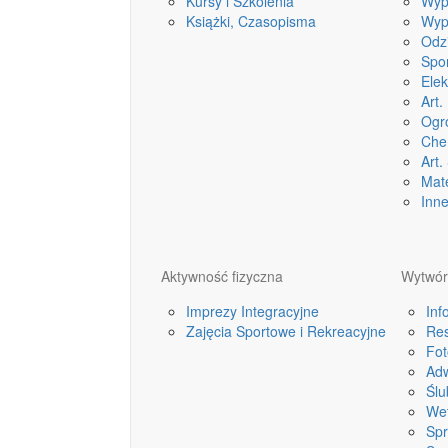
Kursy i Szkolenia
Wyp
Książki, Czasopisma
Wyp
Odz
Spo
Ele
Art.
Ogró
Che
Art
Mate
Inne
Aktywność fizyczna
Wytwór
Imprezy Integracyjne
Inf
Zajęcia Sportowe i Rekreacyjne
Res
Fot
Adw
Ślu
Wet
Spr